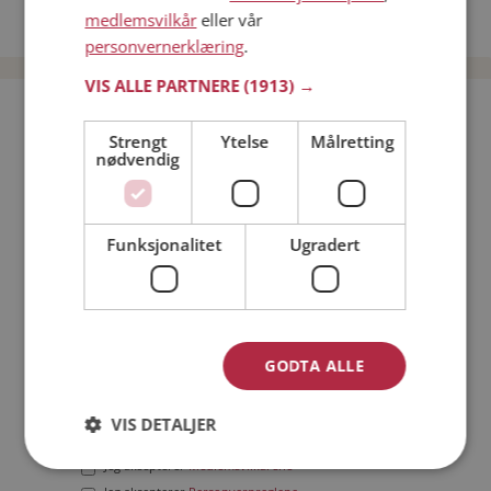
medlemsvilkår
eller vår
Date menn i Norge
personvernerklæring
.
VIS ALLE PARTNERE
(1913) →
Bli medlem gratis!
Strengt
Ytelse
Målretting
nødvendig
Jeg er en:
Mann
Kvinne
Min alder:
Funksjonalitet
Ugradert
GODTA ALLE
VIS DETALJER
Jeg aksepterer
Medlemsvilkårene