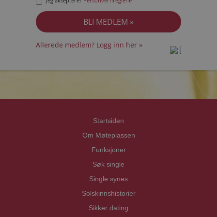
Jeg aksepterer
Personvernreglene
Allerede medlem? Logg inn her »
prot
prot
Priva
Priva
Startsiden
Om Møteplassen
Funksjoner
Søk single
Single synes
Solskinnshistorier
Sikker dating