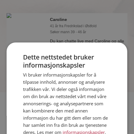
Caroline
41 år fra Fredrikstad i Østfold
Søker mann 39 - 46 år
Du kan chatte live med Caroline og alle
de andre single hvis du er medlem på
Møteplassen. Det er raskt og enkelt å
Dette nettstedet bruker
bli medlem.
informasjonskapsler
Vi bruker informasjonskapsler for å
tilpasse innhold, annonser og analysere
trafikken vår. Vi deler også informasjon
om din bruk av nettstedet vårt med våre
Fler single
annonserings- og analysepartnere som
kan kombinere den med annen
informasjon du har gitt dem eller som de
Flere singlekvinner fra Fredrikstad
:
Vr
,
Lisa
,
Anne Grete
har samlet inn fra din bruk av tjenestene
Menn fra Fredrikstad
deres. Les mer om
informasjonskapsler
,
Date kvinner i Norge