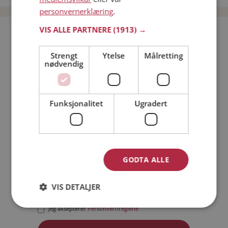
personvernerklæring
.
VIS ALLE PARTNERE
(1913) →
Bli medlem gratis!
Strengt
Ytelse
Målretting
nødvendig
Jeg er en:
Mann
Kvinne
Min alder:
Funksjonalitet
Ugradert
GODTA ALLE
VIS DETALJER
Jeg aksepterer
Medlemsvilkårene
Jeg aksepterer
Personvernreglene