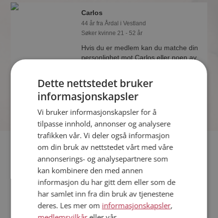
Carlos
44 år fra Årdal i Vestland
Søker kvinne 21 - 52 år
Hvis du er medlem kan du matche din
personlighet mot Carlos eller noen av
de andre single. Kanskje passer dere
sammen som hånd i hanske?
Dette nettstedet bruker
informasjonskapsler
Vi bruker informasjonskapsler for å
tilpasse innhold, annonser og analysere
trafikken vår. Vi deler også informasjon
Fler single
om din bruk av nettstedet vårt med våre
annonserings- og analysepartnere som
kan kombinere den med annen
Flere singlemenn fra Årdal
:
Josh
,
Preben
,
Ivan
informasjon du har gitt dem eller som de
Kvinner fra Årdal
har samlet inn fra din bruk av tjenestene
Date kvinner i Norge
deres. Les mer om
informasjonskapsler
,
Date menn i Norge
medlemsvilkår
eller vår