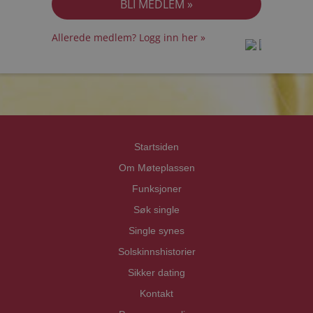
Allerede medlem? Logg inn her »
prot
prot
Priva
Priva
Startsiden
Om Møteplassen
Funksjoner
Søk single
Single synes
Solskinnshistorier
Sikker dating
Kontakt