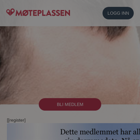
LOGG INN
BLI MEDLEM
[[register]