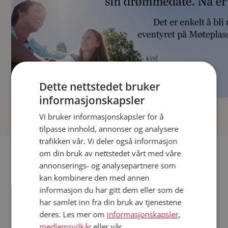
Dette nettstedet bruker
informasjonskapsler
]
Vi bruker informasjonskapsler for å
tilpasse innhold, annonser og analysere
trafikken vår. Vi deler også informasjon
Fler single
om din bruk av nettstedet vårt med våre
annonserings- og analysepartnere som
kan kombinere den med annen
Andre single fra Sandefjord
informasjon du har gitt dem eller som de
Menn fra Sandefjord
har samlet inn fra din bruk av tjenestene
Date kvinner i Norge
deres. Les mer om
informasjonskapsler
,
Date menn i Norge
medlemsvilkår
eller vår