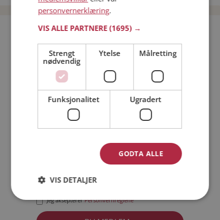
personvernerklæring
.
VIS ALLE PARTNERE
(1695) →
Bli medlem gratis!
Strengt
Ytelse
Målretting
nødvendig
Jeg er en:
Mann
Kvinne
Min alder:
Funksjonalitet
Ugradert
GODTA ALLE
VIS DETALJER
Jeg aksepterer
Medlemsvilkårene
Jeg aksepterer
Personvernreglene