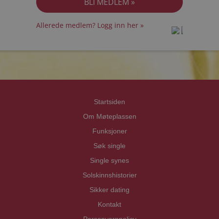
Allerede medlem? Logg inn her »
prot
prot
Priva
Priva
Startsiden
Om Møteplassen
Funksjoner
Søk single
Single synes
Solskinnshistorier
Sikker dating
Kontakt