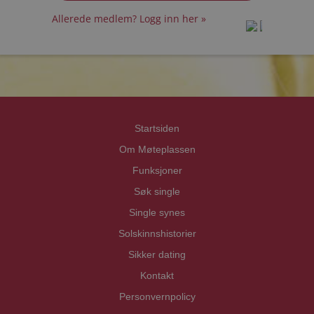
Allerede medlem? Logg inn her »
prot
prot
Priva
Priva
Startsiden
Om Møteplassen
Funksjoner
Søk single
Single synes
Solskinnshistorier
Sikker dating
Kontakt
Personvernpolicy