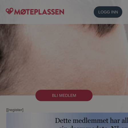
LOGG INN
BLI MEDLEM
[[register]