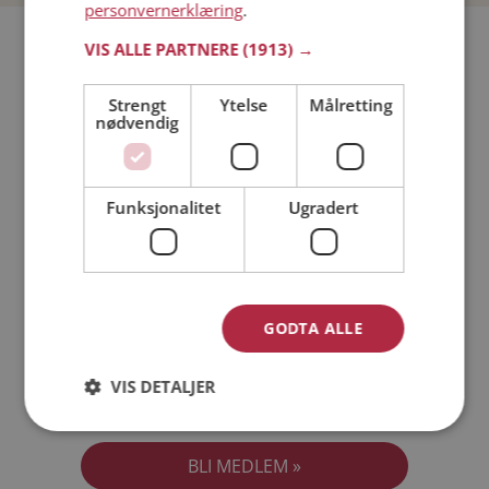
personvernerklæring
.
Bli medlem gratis!
VIS ALLE PARTNERE
(1913) →
Strengt
Ytelse
Målretting
Jeg er en:
Mann
Kvinne
nødvendig
Min alder:
Funksjonalitet
Ugradert
GODTA ALLE
VIS DETALJER
Jeg aksepterer
Medlemsvilkårene
Jeg aksepterer
Personvernreglene