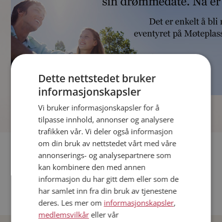
Dette nettstedet bruker
informasjonskapsler
]
Vi bruker informasjonskapsler for å
tilpasse innhold, annonser og analysere
trafikken vår. Vi deler også informasjon
om din bruk av nettstedet vårt med våre
Fler single
annonserings- og analysepartnere som
kan kombinere den med annen
Andre single fra Oslo
informasjon du har gitt dem eller som de
Date menn i Norge
har samlet inn fra din bruk av tjenestene
Date kvinner i Norge
deres. Les mer om
informasjonskapsler
,
medlemsvilkår
eller vår