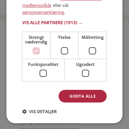
medlemsvilkår
eller vår
Date menn i Norge
personvernerklæring
.
VIS ALLE PARTNERE
(1913) →
Bli medlem gratis!
Strengt
Ytelse
Målretting
nødvendig
Jeg er en:
Mann
Kvinne
Min alder:
Funksjonalitet
Ugradert
GODTA ALLE
VIS DETALJER
Jeg aksepterer
Medlemsvilkårene