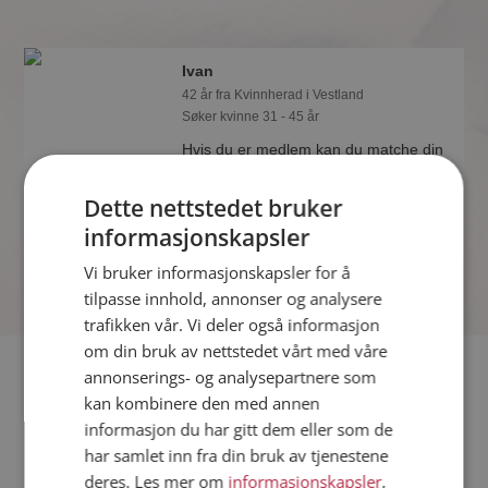
Ivan
42 år fra Kvinnherad i Vestland
Søker kvinne 31 - 45 år
Hvis du er medlem kan du matche din
personlighet mot Ivan eller noen av de
andre single. Kanskje passer dere
Dette nettstedet bruker
sammen som hånd i hanske?
informasjonskapsler
Vi bruker informasjonskapsler for å
tilpasse innhold, annonser og analysere
trafikken vår. Vi deler også informasjon
om din bruk av nettstedet vårt med våre
Fler single
annonserings- og analysepartnere som
kan kombinere den med annen
informasjon du har gitt dem eller som de
Flere singlemenn fra Kvinnherad
:
Colin
,
Lucas
,
Harry
har samlet inn fra din bruk av tjenestene
Kvinner fra Kvinnherad
deres. Les mer om
informasjonskapsler
,
Date kvinner i Norge