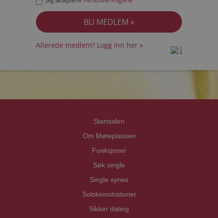
Jeg aksepterer
Personvernreglene
Allerede medlem? Logg inn her »
prot
prot
Priva
Priva
Startsiden
Om Møteplassen
Funksjoner
Søk single
Single synes
Solskinnshistorier
Sikker dating