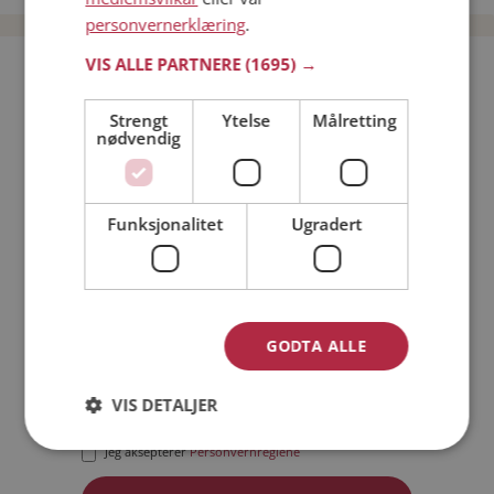
personvernerklæring
.
VIS ALLE PARTNERE
(1695) →
Bli medlem gratis!
Strengt
Ytelse
Målretting
nødvendig
Jeg er en:
Mann
Kvinne
Min alder:
Funksjonalitet
Ugradert
GODTA ALLE
VIS DETALJER
Jeg aksepterer
Medlemsvilkårene
Jeg aksepterer
Personvernreglene