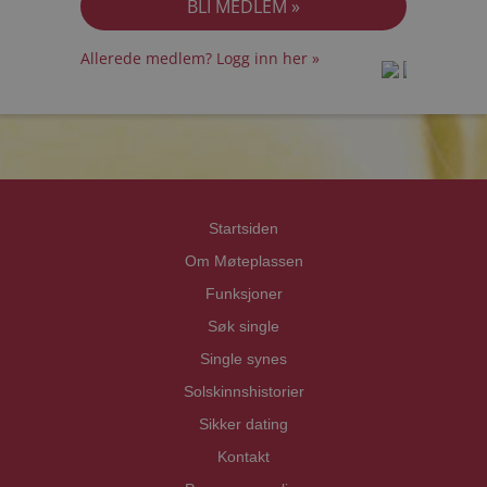
Allerede medlem? Logg inn her »
prot
prot
Priva
Priva
Startsiden
Om Møteplassen
Funksjoner
Søk single
Single synes
Solskinnshistorier
Sikker dating
Kontakt