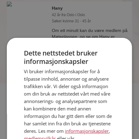
Hany
42 år fra Oslo i Oslo
Søker kvinne 31 - 45 år
Om ett minutt kan du være medlem på
Møteplassen, og se om Hany er
drømmende eller praktisk! Det er
lettere å finne kjærligheten på nettet!
Dette nettstedet bruker
informasjonskapsler
Vi bruker informasjonskapsler for å
tilpasse innhold, annonser og analysere
trafikken vår. Vi deler også informasjon
Fler single
om din bruk av nettstedet vårt med våre
annonserings- og analysepartnere som
kan kombinere den med annen
Flere singlemenn fra Oslo
:
Truls
,
Jean-Yves
,
Adam
informasjon du har gitt dem eller som de
Kvinner fra Oslo
har samlet inn fra din bruk av tjenestene
Date kvinner i Norge
deres. Les mer om
informasjonskapsler
,
Date menn i Norge
medlemsvilkår
eller vår