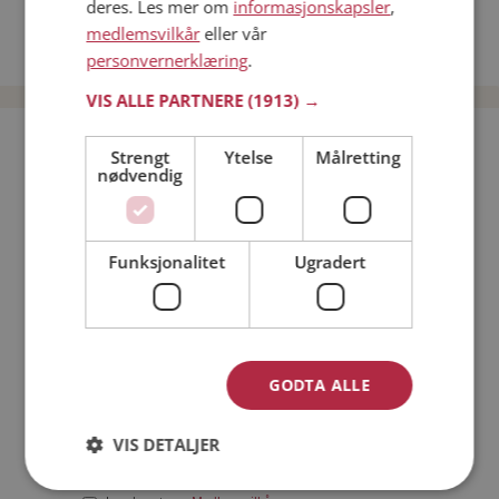
deres. Les mer om
informasjonskapsler
,
Date kvinner i Norge
medlemsvilkår
eller vår
Date menn i Norge
personvernerklæring
.
VIS ALLE PARTNERE
(1913) →
Bli medlem gratis!
Strengt
Ytelse
Målretting
nødvendig
Jeg er en:
Mann
Kvinne
Funksjonalitet
Ugradert
Min alder:
GODTA ALLE
VIS DETALJER