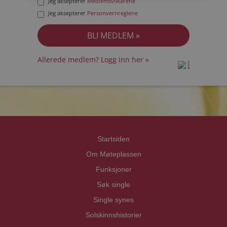
Jeg aksepterer
Medlemsvilkårene
Jeg aksepterer
Personvernreglene
Allerede medlem? Logg inn her »
prot
prot
Priva
Priva
Startsiden
Om Møteplassen
Funksjoner
Søk single
Single synes
Solskinnshistorier