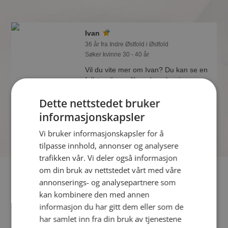
Ivan
36 år fra Indre Østfold i Østfold
Søker kvinne 30 - 40 år
Vil du vite mer om Ivan? Du kan se en
fullstendig profil med opplysninger og
bilder hvis du er medlem på
Dette nettstedet bruker
Møteplassen.
informasjonskapsler
Vi bruker informasjonskapsler for å
tilpasse innhold, annonser og analysere
trafikken vår. Vi deler også informasjon
om din bruk av nettstedet vårt med våre
Fler single
annonserings- og analysepartnere som
kan kombinere den med annen
Flere singlemenn fra Indre Østfold
:
Per Einar
,
Christoffer
,
informasjon du har gitt dem eller som de
Oscar
har samlet inn fra din bruk av tjenestene
Kvinner fra Indre Østfold