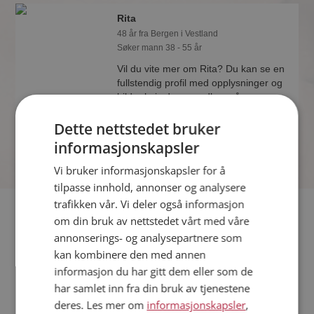
Rita
48 år fra Bergen i Vestland
Søker mann 38 - 55 år
Vil du vite mer om Rita? Du kan se en
fullstendig profil med opplysninger og
bilder hvis du er medlem på
Møteplassen.
Dette nettstedet bruker
informasjonskapsler
Vi bruker informasjonskapsler for å
tilpasse innhold, annonser og analysere
trafikken vår. Vi deler også informasjon
Fler single
om din bruk av nettstedet vårt med våre
annonserings- og analysepartnere som
Flere singlekvinner fra Bergen
:
Kjærlighet
,
Wenche
kan kombinere den med annen
Goettges
,
Hege
informasjon du har gitt dem eller som de
Menn fra Bergen
har samlet inn fra din bruk av tjenestene
Date kvinner i Norge
deres. Les mer om
informasjonskapsler
,