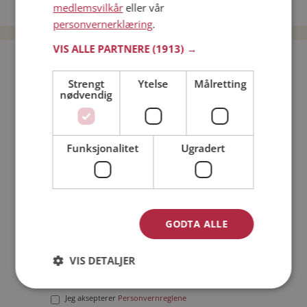
Date menn i Norge
medlemsvilkår
eller vår
personvernerklæring
.
VIS ALLE PARTNERE
(1913) →
Bli medlem gratis!
Strengt
Ytelse
Målretting
nødvendig
Jeg er en:
Mann
Kvinne
Min alder:
Funksjonalitet
Ugradert
GODTA ALLE
VIS DETALJER
Jeg aksepterer
Medlemsvilkårene
Jeg aksepterer
Personvernreglene