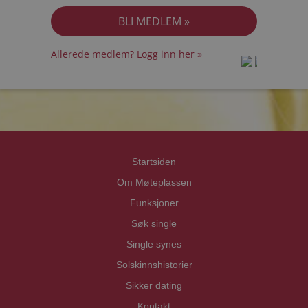
Allerede medlem? Logg inn her »
prot
prot
Priva
Priva
Startsiden
Om Møteplassen
Funksjoner
Søk single
Single synes
Solskinnshistorier
Sikker dating
Kontakt