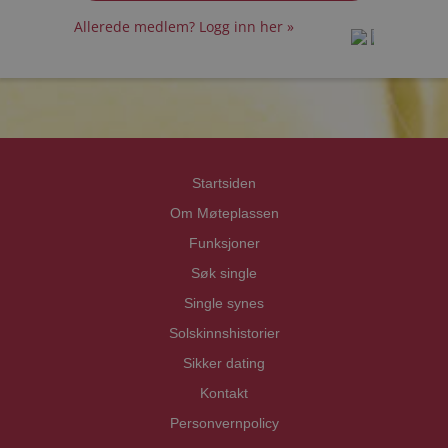
Allerede medlem? Logg inn her »
prot
prot
Priva
Priva
Startsiden
Om Møteplassen
Funksjoner
Søk single
Single synes
Solskinnshistorier
Sikker dating
Kontakt
Personvernpolicy