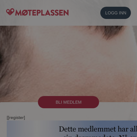
LOGG INN
BLI MEDLEM
[[register]