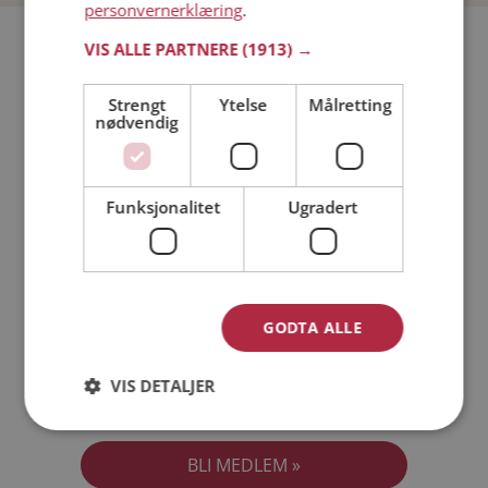
personvernerklæring
.
Bli medlem gratis!
VIS ALLE PARTNERE
(1913) →
Strengt
Ytelse
Målretting
Jeg er en:
Mann
Kvinne
nødvendig
Min alder:
Funksjonalitet
Ugradert
GODTA ALLE
VIS DETALJER
Jeg aksepterer
Medlemsvilkårene
Jeg aksepterer
Personvernreglene