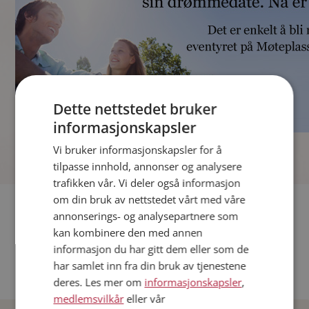
Dette nettstedet bruker
informasjonskapsler
]
Vi bruker informasjonskapsler for å
tilpasse innhold, annonser og analysere
trafikken vår. Vi deler også informasjon
om din bruk av nettstedet vårt med våre
Fler single
annonserings- og analysepartnere som
kan kombinere den med annen
Andre single fra Oslo
informasjon du har gitt dem eller som de
Date menn i Norge
har samlet inn fra din bruk av tjenestene
Date kvinner i Norge
deres. Les mer om
informasjonskapsler
,
medlemsvilkår
eller vår