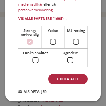
medlemsvilkår
eller vår
Date menn i Norge
personvernerklæring
.
VIS ALLE PARTNERE
(1695) →
Bli medlem gratis!
Strengt
Ytelse
Målretting
nødvendig
Jeg er en:
Mann
Kvinne
Min alder:
Funksjonalitet
Ugradert
GODTA ALLE
VIS DETALJER
Jeg aksepterer
Medlemsvilkårene