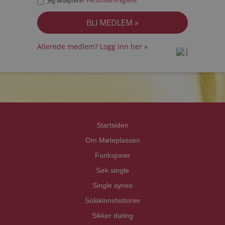
Jeg aksepterer
Personvernreglene
Allerede medlem? Logg inn her »
prot
prot
Priva
Priva
Startsiden
Om Møteplassen
Funksjoner
Søk single
Single synes
Solskinnshistorier
Sikker dating