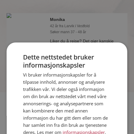
Monika
42 år fra Larvik i Vestfold
Søker mann 37 - 48 år
Liker du å reise? Det gjør kanskje
Monika også. Bli medlem nå for å finne
svaret og mengder av andre
Dette nettstedet bruker
spennende fakta.
informasjonskapsler
Vi bruker informasjonskapsler for å
tilpasse innhold, annonser og analysere
trafikken vår. Vi deler også informasjon
om din bruk av nettstedet vårt med våre
Fler single
annonserings- og analysepartnere som
kan kombinere den med annen
informasjon du har gitt dem eller som de
Flere singlekvinner fra Larvik
:
Annie
,
Joyce
,
Kanskje
har samlet inn fra din bruk av tjenestene
Menn fra Larvik
deres. Les mer om
informasjonskapsler
,
Date kvinner i Norge