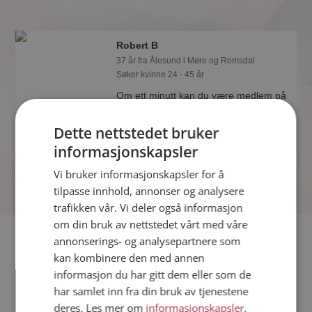
Robert B
37 år fra Ålesund i Møre og Romsdal
Søker kvinne 24 - 45 år
Om ett minutt kan du være medlem på
Møteplassen, og se om Robert B er
drømmende eller praktisk! Det er
Dette nettstedet bruker
lettere å finne kjærligheten på nettet!
informasjonskapsler
Vi bruker informasjonskapsler for å
tilpasse innhold, annonser og analysere
trafikken vår. Vi deler også informasjon
om din bruk av nettstedet vårt med våre
Fler single
annonserings- og analysepartnere som
kan kombinere den med annen
informasjon du har gitt dem eller som de
Flere singlemenn fra Ålesund
:
Benjamin
,
Den
,
Vilius
har samlet inn fra din bruk av tjenestene
Kvinner fra Ålesund
deres. Les mer om
informasjonskapsler
,
Date kvinner i Norge