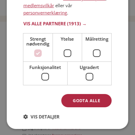
medlemsvilkår
eller vår
Date menn i Norge
personvernerklæring
.
VIS ALLE PARTNERE
(1913) →
Bli medlem gratis!
Strengt
Ytelse
Målretting
nødvendig
Jeg er en:
Mann
Kvinne
Min alder:
Funksjonalitet
Ugradert
GODTA ALLE
VIS DETALJER
Jeg aksepterer
Medlemsvilkårene