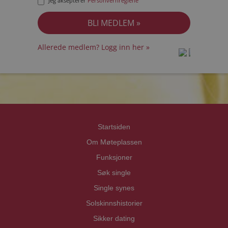
Jeg aksepterer
Personvernreglene
Allerede medlem? Logg inn her »
prot
prot
Priva
Priva
Startsiden
Om Møteplassen
Funksjoner
Søk single
Single synes
Solskinnshistorier
Sikker dating