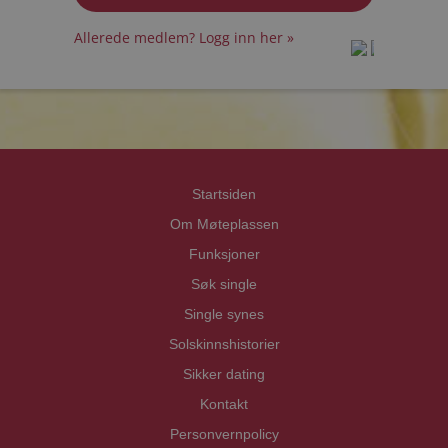
Allerede medlem? Logg inn her »
prot
prot
Priva
Priva
Startsiden
Om Møteplassen
Funksjoner
Søk single
Single synes
Solskinnshistorier
Sikker dating
Kontakt
Personvernpolicy