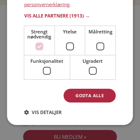
personvernerklæring
.
Bli medlem gratis!
VIS ALLE PARTNERE
(1913) →
Strengt
Ytelse
Målretting
Jeg er en:
Mann
Kvinne
nødvendig
Min alder:
Funksjonalitet
Ugradert
GODTA ALLE
VIS DETALJER
Jeg aksepterer
Medlemsvilkårene
Jeg aksepterer
Personvernreglene