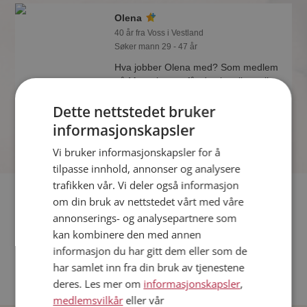
Olena
40 år fra Voss i Vestland
Søker mann 29 - 47 år
Hva jobber Olena med? Som medlem
på Møteplassen får du vite alle mulige
detaljer om de single.
Dette nettstedet bruker
informasjonskapsler
Vi bruker informasjonskapsler for å
tilpasse innhold, annonser og analysere
trafikken vår. Vi deler også informasjon
Fler single
om din bruk av nettstedet vårt med våre
annonserings- og analysepartnere som
Flere singlekvinner fra Voss
:
Maria
,
Kirsten
,
Veronica
kan kombinere den med annen
Menn fra Voss
informasjon du har gitt dem eller som de
Date kvinner i Norge
har samlet inn fra din bruk av tjenestene
Date menn i Norge
deres. Les mer om
informasjonskapsler
,
medlemsvilkår
eller vår