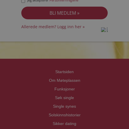
Jeg aksepterer
Personvernreglene
Allerede medlem? Logg inn her »
prot
prot
Priva
Priva
Startsiden
Om Møteplassen
Funksjoner
Søk single
Single synes
Solskinnshistorier
Sikker dating