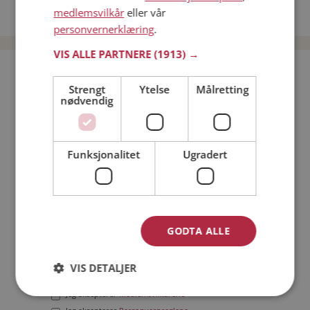
medlemsvilkår
eller vår
Date menn i Norge
personvernerklæring
.
VIS ALLE PARTNERE
(1913) →
Bli medlem gratis!
Strengt
Ytelse
Målretting
nødvendig
Jeg er en:
Mann
Kvinne
Min alder:
Funksjonalitet
Ugradert
GODTA ALLE
VIS DETALJER
Jeg aksepterer
Medlemsvilkårene