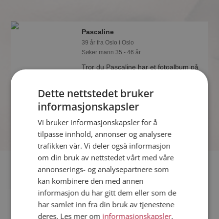
Pascaline
39 år fra Oslo i Oslo
Søker mann 35 - 46 år
Tror du Pascaline har et fotoalbum på
Møteplassen? Bli medlem og se selv.
Det finnes tusener av fotoalbum med
Dette nettstedet bruker
spennende bilder på sidene.
informasjonskapsler
Vi bruker informasjonskapsler for å
tilpasse innhold, annonser og analysere
trafikken vår. Vi deler også informasjon
om din bruk av nettstedet vårt med våre
Fler single
annonserings- og analysepartnere som
kan kombinere den med annen
informasjon du har gitt dem eller som de
Flere singlekvinner fra Oslo
:
Rita
,
Tetiana
,
Daniela
har samlet inn fra din bruk av tjenestene
Menn fra Oslo
deres. Les mer om
informasjonskapsler
,
Date kvinner i Norge