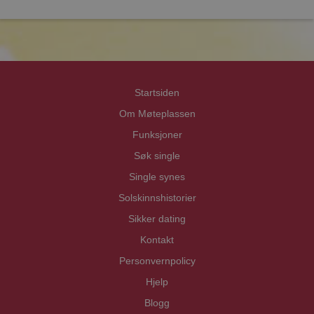
Priva
Priva
Startsiden
Om Møteplassen
Funksjoner
Søk single
Single synes
Solskinnshistorier
Sikker dating
Kontakt
Personvernpolicy
Hjelp
Blogg