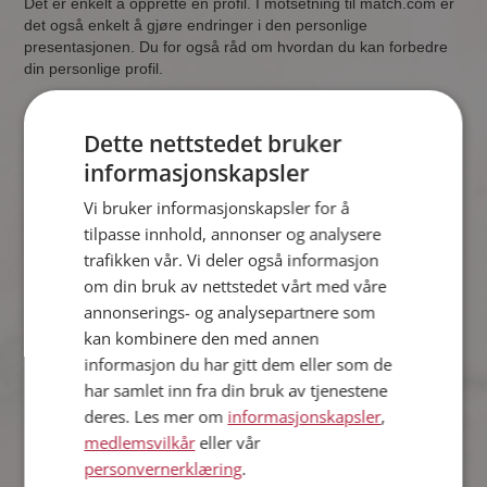
Det er enkelt å opprette en profil. I motsetning til match.com er
det også enkelt å gjøre endringer i den personlige
presentasjonen. Du for også råd om hvordan du kan forbedre
din personlige profil.
Møteplassens matchingstjeneste gir deg en detaljert
Dette nettstedet bruker
personlighetsprofil. Du kan lese informasjon om hvordan testen
informasjonskapsler
har blitt utviklet. Søkemulighetene er mange. Du får god
oversikt over søkeresultatet og har mulighet til å lagre
Vi bruker informasjonskapsler for å
favorittsøk.
tilpasse innhold, annonser og analysere
trafikken vår. Vi deler også informasjon
om din bruk av nettstedet vårt med våre
Testpersonene opplever at Møteplassen har mer trafikk enn
Sukker,
Match
,
Q500
, Hei! og Finnenvenn.
annonserings- og analysepartnere som
kan kombinere den med annen
informasjon du har gitt dem eller som de
På Møteplassen får du tilgang til både norske og svenske
har samlet inn fra din bruk av tjenestene
profiler.
deres. Les mer om
informasjonskapsler
,
medlemsvilkår
eller vår
Slik ble testen utført
personvernerklæring
.