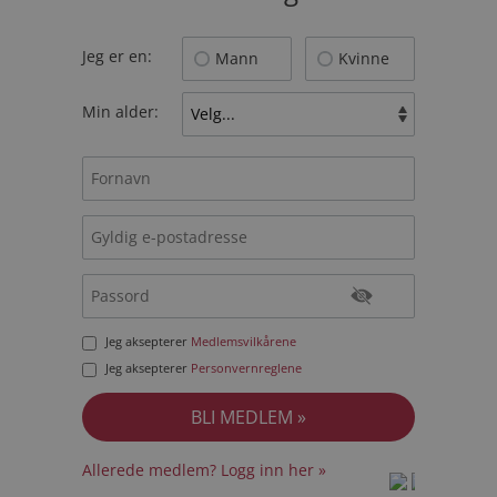
Jeg er en:
Mann
Kvinne
Min alder:
Jeg aksepterer
Medlemsvilkårene
Jeg aksepterer
Personvernreglene
Allerede medlem? Logg inn her »
prot
prot