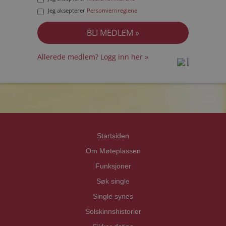
Jeg aksepterer
Personvernreglene
Allerede medlem? Logg inn her »
prot
prot
Priva
Priva
Startsiden
Om Møteplassen
Funksjoner
Søk single
Single synes
Solskinnshistorier