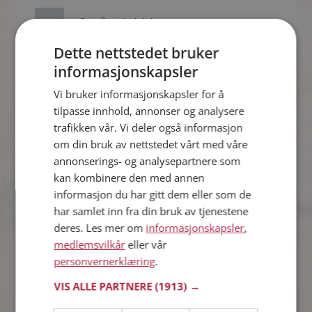
2%
Ja, på en hel del.
Dette nettstedet bruker
Nei, alt i min profil
informasjonskapsler
92%
stemmer.
Vi bruker informasjonskapsler for å
tilpasse innhold, annonser og analysere
Kvinner synes
trafikken vår. Vi deler også informasjon
om din bruk av nettstedet vårt med våre
annonserings- og analysepartnere som
Ja, jeg har kanskje pyntet
4%
litt på sannheten.
kan kombinere den med annen
informasjon du har gitt dem eller som de
har samlet inn fra din bruk av tjenestene
1%
Ja, på en hel del.
deres. Les mer om
informasjonskapsler
,
medlemsvilkår
eller vår
Nei, alt i min profil
95%
personvernerklæring
.
stemmer.
VIS ALLE PARTNERE
(1913) →
Antall stemmer: 1390