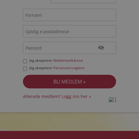
Jeg aksepterer
Medlemsvilkårene
Jeg aksepterer
Personvernreglene
Allerede medlem? Logg inn her »
prot
prot
Priva
Priva