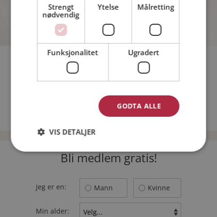
Strengt
Ytelse
Målretting
nødvendig
Funksjonalitet
Ugradert
Kan du tenke deg å dra på ferie alene?
Hvor stor aldersforskjell synes du er ok i et forhold?
Hva vil du ikke gi opp pga et forhold?
GODTA ALLE
TILBAKE
VIS DETALJER
Bli medlem gratis!
Jeg er en:
Mann
Kvinne
Min alder: