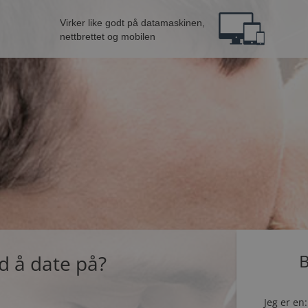
Virker like godt på datamaskinen,
nettbrettet og mobilen
d å date på?
B
Jeg er en: