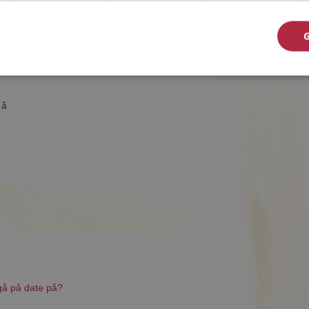
 å
gå på date på?