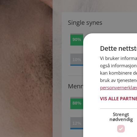
Single synes
Absolutt, er perfekt og
90%
avslappet med langhelg
Dette netts
Nei, det passer seg ikke
Vi bruker informa
10%
date på helligdager.
også informasjon
kan kombinere de
bruk av tjeneste
Menn synes
personvernerklæ
VIS ALLE PARTN
Absolutt, er perfekt og
88%
avslappet med langhelg
Strengt
nødvendig
Nei, det passer seg ikke
12%
date på helligdager.