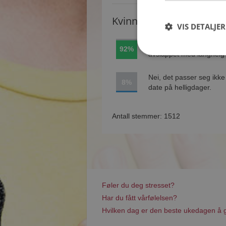
Kvinner synes
VIS DETALJER
Absolutt, er perfekt og
92%
avslappet med langhelg
Nei, det passer seg ikke
8%
date på helligdager.
Antall stemmer: 1512
Føler du deg stresset?
Har du fått vårfølelsen?
Hvilken dag er den beste ukedagen å 