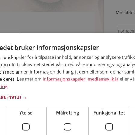
Min alder
tedet bruker informasjonskapsler
 å
sjonskapsler for å tilpasse innhold, annonser og analysere trafikk
 om din bruk av nettstedet vårt med våre annonserings- og anal
n med annen informasjon du har gitt dem eller som de har samlet
Jeg aks
ne deres. Les mer om
informasjonskapsler
,
medlemsvilkår
eller vå
Jeg aks
ring
.
ERE
(1913) →
Allerede 
Ytelse
Målretting
Funksjonalitet
 å