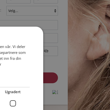
:
en vår. Vi deler
ysepartnere som
 inn fra din
epterer
Medlemsvilkårene
r
epterer
Personvernreglene
medlem? Logg inn her »
Ugradert
protected by
protected by
reCAPTCHA
reCAPTCHA
-
-
Privacy
Privacy
Terms
Terms