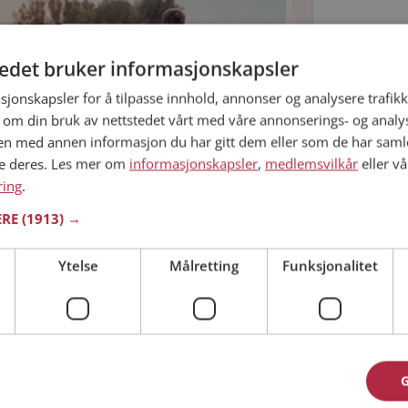
Min alder
tedet bruker informasjonskapsler
sjonskapsler for å tilpasse innhold, annonser og analysere trafikk
 om din bruk av nettstedet vårt med våre annonserings- og anal
n med annen informasjon du har gitt dem eller som de har samlet
ne deres. Les mer om
informasjonskapsler
,
medlemsvilkår
eller vå
ring
.
ERE
(1913) →
Jeg aks
Jeg aks
Ytelse
Målretting
Funksjonalitet
 vårt langstrakte land, på jakt etter kjærligheten.
Allerede 
ordmenn å finne hverandre siden 2001, og med
i gjør. Men egentlig er det brukerne som er gode på
ed er bare selve møteplassen, der de single møtes.