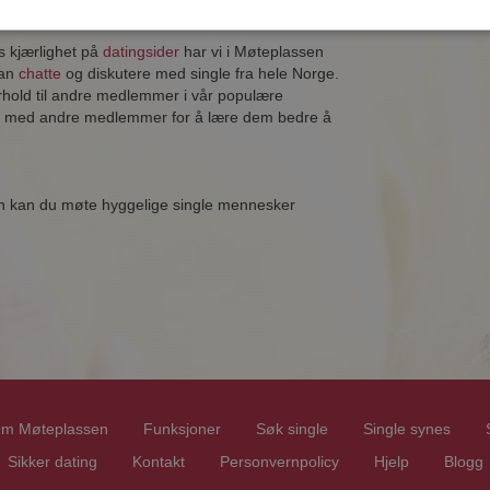
vs kjærlighet på
datingsider
har vi i Møteplassen
kan
chatte
og diskutere med single fra hele Norge.
orhold til andre medlemmer i vår populære
eter med andre medlemmer for å lære dem bedre å
en kan du møte hyggelige single mennesker
m Møteplassen
Funksjoner
Søk single
Single synes
Sikker dating
Kontakt
Personvernpolicy
Hjelp
Blogg