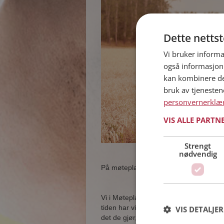
Dette netts
Vi bruker informa
også informasjon
kan kombinere de
bruk av tjeneste
personvernerklæ
VIS ALLE PARTN
Strengt
nødvendig
På møteplassen treffer du andre single i
Vi i Møteplassen har hjulpet single n
tiden har vi blitt utrolig gode på det v
VIS DETALJER
det de gjør, det vi står til tjeneste m