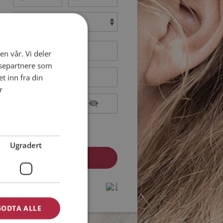
:
en vår. Vi deler
ysepartnere som
 inn fra din
r
epterer
Medlemsvilkårene
epterer
Personvernreglene
Ugradert
medlem? Logg inn her »
protected by
protected by
reCAPTCHA
reCAPTCHA
-
-
Privacy
Privacy
Terms
Terms
GODTA ALLE