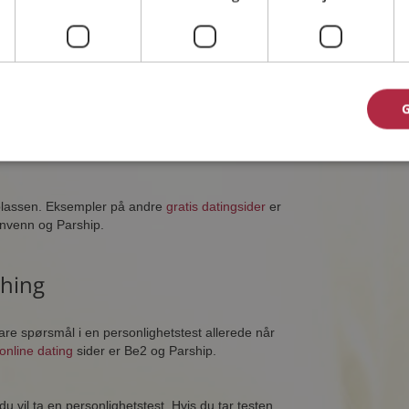
er
gistrering. Det innebærer at du får lage en
 deretter penger hvis du vil ha mulighet til å
er ha mulighet til å matche deg selv mot andre
eplassen. Eksempler på andre
gratis datingsider
er
envenn og Parship.
hing
are spørsmål i en personlighetstest allerede når
online dating
sider er Be2 og Parship.
 vil ta en personlighetstest. Hvis du tar testen,