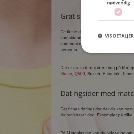
nødvendig
Gratis datingnettsted
De fleste datingnettsteder har gratis re
VIS DETALJER
kontaktannonse. Noen ganger koster det
kommunisere med andre medlemmer, ell
personer.
Det er gratis å registrere seg på Møt
Match
,
Q500
, Sukker, E-kontakt, Finn
Datingsider med matc
Det finnes datingsider der du kan besv
du registrerer deg. Eksempler på slike
På Møteplassen kan du selv velge om du