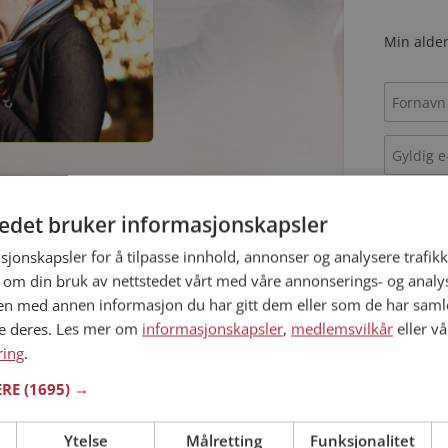
Min alder
 på internett
tedet bruker informasjonskapsler
Jeg aks
sjonskapsler for å tilpasse innhold, annonser og analysere trafikk
NÅ
Jeg aks
 om din bruk av nettstedet vårt med våre annonserings- og anal
n med annen informasjon du har gitt dem eller som de har samlet
ingsider å velge mellom når man begynner med
ne deres. Les mer om
informasjonskapsler
,
medlemsvilkår
eller vå
s, og enkelte har personlighetstest og match-
ring
.
t når man velger mellom datingnettsteder er hvor
Allerede 
r, og fremfor alt hvor aktive medlemmene er.
ERE
(1695) →
er medlemmer som ikke er aktive, og som derfor
elt med aktiviteten på nettstedet. Møteplassen
t totale medlemstallet og på nettstedet.
Ytelse
Målretting
Funksjonalitet