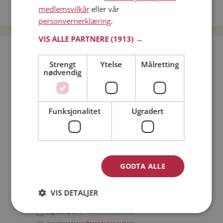
medlemsvilkår
eller vår
Date menn i Norge
personvernerklæring
.
VIS ALLE PARTNERE
(1913) →
Bli medlem gratis!
Strengt
Ytelse
Målretting
nødvendig
Jeg er en:
Mann
Kvinne
Min alder:
Funksjonalitet
Ugradert
GODTA ALLE
VIS DETALJER
Jeg aksepterer
Medlemsvilkårene