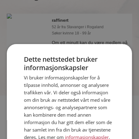
raffinert
52 år fra Stavanger i Rogaland
Søker kvinne 18 - 99 år
Om ett minutt kan du være medlem på
Møteplassen, og se om raffinert er
drømmende eller praktisk! Det er
Dette nettstedet bruker
lettere å finne kjærligheten på nettet!
informasjonskapsler
Vi bruker informasjonskapsler for å
tilpasse innhold, annonser og analysere
trafikken vår. Vi deler også informasjon
om din bruk av nettstedet vårt med våre
Fler single
annonserings- og analysepartnere som
kan kombinere den med annen
informasjon du har gitt dem eller som de
Flere singlemenn fra Stavanger
:
adrensa
,
Glenn
,
carlosfa
har samlet inn fra din bruk av tjenestene
Kvinner fra Stavanger
deres. Les mer om
informasjonskapsler
,
Date kvinner i Norge