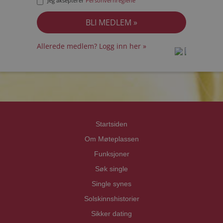
Jeg aksepterer
Personvernreglene
Allerede medlem? Logg inn her »
prot
prot
Priva
Priva
Startsiden
Om Møteplassen
Funksjoner
Søk single
Single synes
Solskinnshistorier
Sikker dating