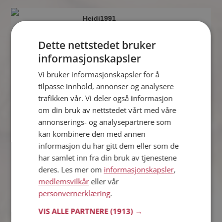
Heidi1991
35 år fra Stavanger i Rogaland
Søker mann 34 - 38 år
Dette nettstedet bruker
Hva jobber Heidi1991 med? Som
informasjonskapsler
medlem på Møteplassen får du vite
Vi bruker informasjonskapsler for å
alle mulige detaljer om de single.
tilpasse innhold, annonser og analysere
trafikken vår. Vi deler også informasjon
om din bruk av nettstedet vårt med våre
Marita
annonserings- og analysepartnere som
42 år fra Stavanger i Rogaland
kan kombinere den med annen
Søker mann 40 - 49 år
informasjon du har gitt dem eller som de
Som medlem kan du vise deg frem for
har samlet inn fra din bruk av tjenestene
Marita og tusener av andre single på
deres. Les mer om
informasjonskapsler
,
Møteplassen! Ta sjansen og se hvem
medlemsvilkår
eller vår
som synes du er interessant.
personvernerklæring
.
VIS ALLE PARTNERE
(1913) →