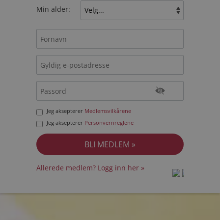
Min alder:
Jeg aksepterer
Medlemsvilkårene
Jeg aksepterer
Personvernreglene
Allerede medlem? Logg inn her »
prot
prot
Priva
Priva