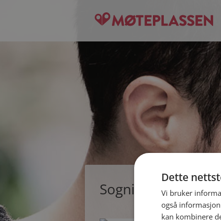
Dette netts
Sogningen, single 
Vi bruker informa
også informasjon
kan kombinere de