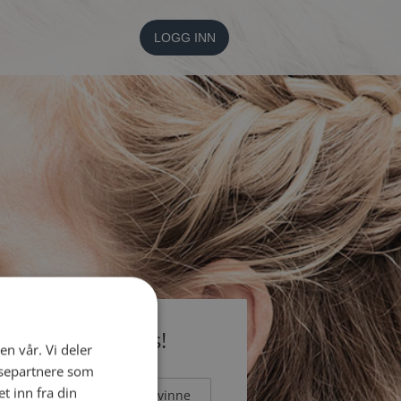
LOGG INN
li medlem gratis!
en vår. Vi deler
ysepartnere som
 inn fra din
Mann
Kvinne