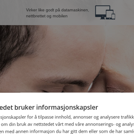
Virker like godt på datamaskinen,
nettbrettet og mobilen
tedet bruker informasjonskapsler
mann fra Oslo
B
sjonskapsler for å tilpasse innhold, annonser og analysere trafikk
 om din bruk av nettstedet vårt med våre annonserings- og anal
n med annen informasjon du har gitt dem eller som de har samlet
Jeg er en: