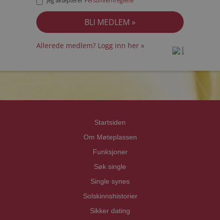
Jeg aksepterer
Personvernreglene
Allerede medlem? Logg inn her »
prot
prot
Priva
Priva
Startsiden
Om Møteplassen
Funksjoner
Søk single
Single synes
Solskinnshistorier
Sikker dating