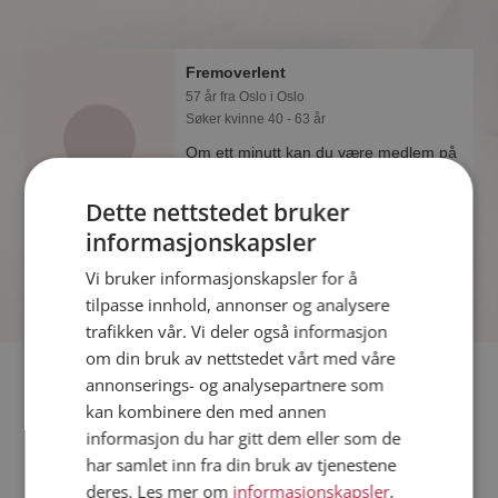
Fremoverlent
57 år fra Oslo i Oslo
Søker kvinne 40 - 63 år
Om ett minutt kan du være medlem på
Møteplassen, og se om Fremoverlent
er drømmende eller praktisk! Det er
Dette nettstedet bruker
lettere å finne kjærligheten på nettet!
informasjonskapsler
Vi bruker informasjonskapsler for å
tilpasse innhold, annonser og analysere
trafikken vår. Vi deler også informasjon
om din bruk av nettstedet vårt med våre
Fler single
annonserings- og analysepartnere som
kan kombinere den med annen
informasjon du har gitt dem eller som de
Flere singlemenn fra Oslo
:
Jackb
,
Bonnes-Mares
,
pollen
har samlet inn fra din bruk av tjenestene
Kvinner fra Oslo
deres. Les mer om
informasjonskapsler
,
Date kvinner i Norge