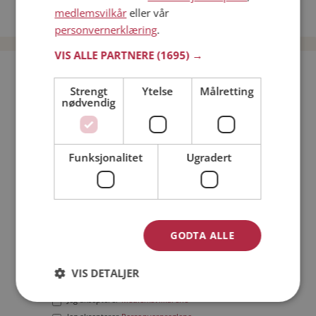
medlemsvilkår
eller vår
Date menn i Norge
personvernerklæring
.
VIS ALLE PARTNERE
(1695) →
Bli medlem gratis!
Strengt
Ytelse
Målretting
nødvendig
Jeg er en:
Mann
Kvinne
Min alder:
Funksjonalitet
Ugradert
GODTA ALLE
VIS DETALJER
Jeg aksepterer
Medlemsvilkårene