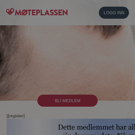
LOGG INN
BLI MEDLEM
[[register]