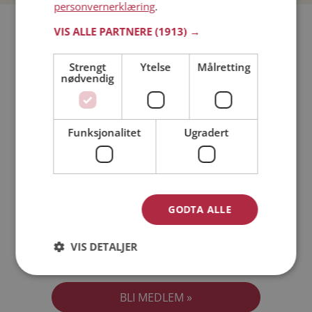
personvernerklæring
.
Bli medlem gratis!
VIS ALLE PARTNERE
(1913) →
Strengt
Ytelse
Målretting
Jeg er en:
Mann
Kvinne
nødvendig
Min alder:
Funksjonalitet
Ugradert
GODTA ALLE
VIS DETALJER
Jeg aksepterer
Medlemsvilkårene
Jeg aksepterer
Personvernreglene