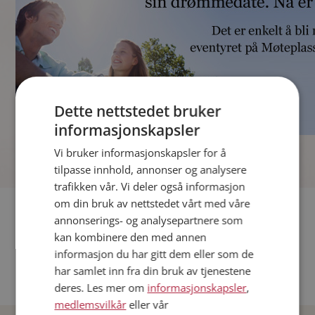
Dette nettstedet bruker
informasjonskapsler
]
Vi bruker informasjonskapsler for å
tilpasse innhold, annonser og analysere
trafikken vår. Vi deler også informasjon
om din bruk av nettstedet vårt med våre
Fler single
annonserings- og analysepartnere som
kan kombinere den med annen
Andre single fra Oslo
informasjon du har gitt dem eller som de
Date menn i Norge
har samlet inn fra din bruk av tjenestene
Date kvinner i Norge
deres. Les mer om
informasjonskapsler
,
medlemsvilkår
eller vår