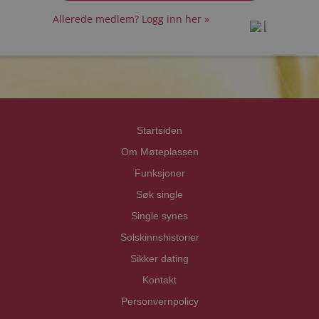
Allerede medlem? Logg inn her »
prot
prot
Priva
Priva
Startsiden
Om Møteplassen
Funksjoner
Søk single
Single synes
Solskinnshistorier
Sikker dating
Kontakt
Personvernpolicy