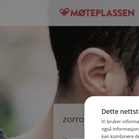
Dette netts
zorro1, single man
Vi bruker informa
også informasjon
kan kombinere de