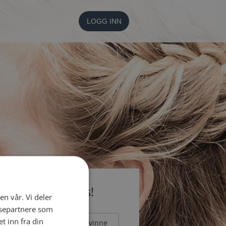
LOGG INN
li medlem gratis!
en vår. Vi deler
ysepartnere som
 inn fra din
Mann
Kvinne