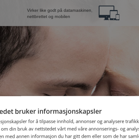
Virker like godt på datamaskinen,
nettbrettet og mobilen
tedet bruker informasjonskapsler
n fra Lierne
B
sjonskapsler for å tilpasse innhold, annonser og analysere trafikk
 om din bruk av nettstedet vårt med våre annonserings- og anal
n med annen informasjon du har gitt dem eller som de har samlet
Jeg er en: