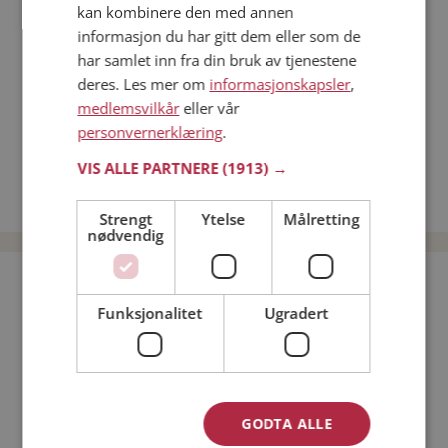
kan kombinere den med annen
Dating på mobilen
informasjon du har gitt dem eller som de
Dating på Møteplassen
har samlet inn fra din bruk av tjenestene
Nettdatingtips
deres. Les mer om
informasjonskapsler
,
Match Making på Møteplassen
medlemsvilkår
eller vår
Single synes
personvernerklæring
.
Menn fra Lierne
VIS ALLE PARTNERE
(1913) →
Date kvinner i Norge
Date menn i Norge
Strengt
Ytelse
Målretting
nødvendig
Bli medlem gratis!
Funksjonalitet
Ugradert
Jeg er en:
Mann
Kvinne
Min alder:
GODTA ALLE