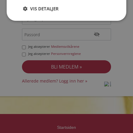
VIS DETALJER
Jeg aksepterer
Medlemsvilkårene
Jeg aksepterer
Personvernreglene
Allerede medlem? Logg inn her »
prot
prot
Priva
Priva
Startsiden