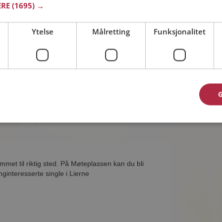
ERE
(1695) →
Trøndelag
Ytelse
Målretting
Funksjonalitet
55 år
du vise deg frem for Trigger og tusener av
å Møteplassen! Ta sjansen og se hvem som
eressant.
mmet til riktig sted. På Møteplassen kan du bli
ginteresserte single i Lierne