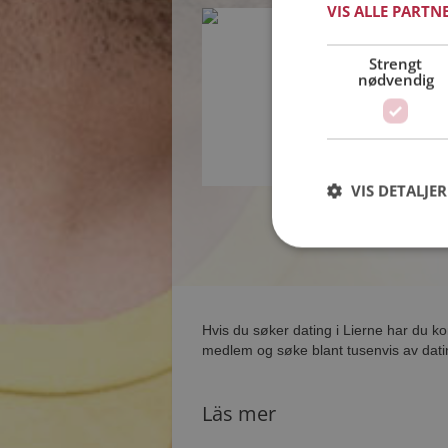
VIS ALLE PARTN
Trigger
45 år fra Lierne i 
Strengt
Søker kvinne 25 - 
nødvendig
Som medlem kan 
andre single p
synes du er int
VIS DETALJER
Hvis du søker dating i Lierne har du ko
medlem og søke blant tusenvis av datin
Läs mer