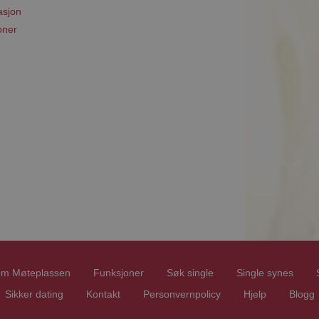
asjon
oner
m Møteplassen
Funksjoner
Søk single
Single synes
Sikker dating
Kontakt
Personvernpolicy
Hjelp
Blogg