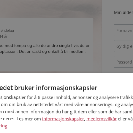
Min alder
Trøndelag
44 år
ive med tompa og alle de andre single hvis du er
lassen. Det er raskt og enkelt å bli medlem.
Jeg aks
Jeg aks
tedet bruker informasjonskapsler
Trøndelag
38 år
sjonskapsler for å tilpasse innhold, annonser og analysere trafikk
 om din bruk av nettstedet vårt med våre annonserings- og anal
om Martin? Du kan se en fullstendig profil med
Allerede 
 bilder hvis du er medlem på Møteplassen.
n med annen informasjon du har gitt dem eller som de har samlet
ne deres. Les mer om
informasjonskapsler
,
medlemsvilkår
eller vå
ring
.