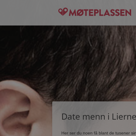
Date menn i Liern
Her ser du noen få blant de tusener s