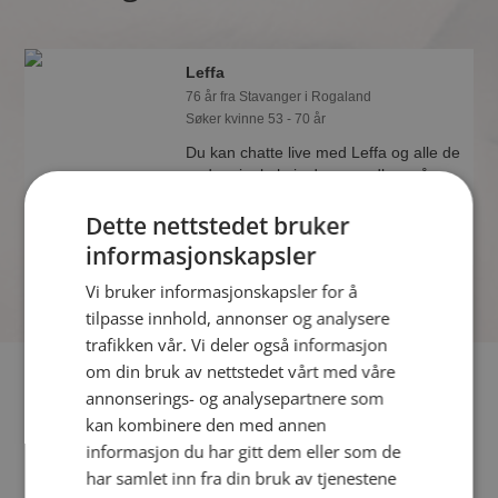
Leffa
76 år fra Stavanger i Rogaland
Søker kvinne 53 - 70 år
Du kan chatte live med Leffa og alle de
andre single hvis du er medlem på
Møteplassen. Det er raskt og enkelt å
Dette nettstedet bruker
bli medlem.
informasjonskapsler
Vi bruker informasjonskapsler for å
tilpasse innhold, annonser og analysere
trafikken vår. Vi deler også informasjon
om din bruk av nettstedet vårt med våre
Fler single
annonserings- og analysepartnere som
kan kombinere den med annen
Flere singlemenn fra Stavanger
:
Kjetil Kl
,
Akastor
,
informasjon du har gitt dem eller som de
Gentleman78
har samlet inn fra din bruk av tjenestene
Kvinner fra Stavanger