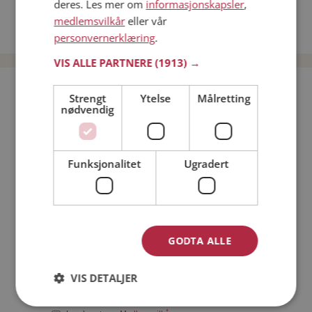
deres. Les mer om
informasjonskapsler
,
Date kvinner i Norge
medlemsvilkår
eller vår
Date menn i Norge
personvernerklæring
.
VIS ALLE PARTNERE
(1913) →
Bli medlem gratis!
Strengt
Ytelse
Målretting
nødvendig
Jeg er en:
Mann
Kvinne
Funksjonalitet
Ugradert
Min alder:
GODTA ALLE
VIS DETALJER