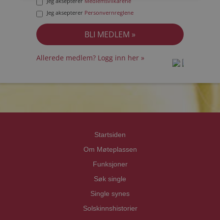
Jeg aksepterer
Medlemsvilkårene
Jeg aksepterer
Personvernreglene
Allerede medlem? Logg inn her »
prot
prot
Priva
Priva
Startsiden
Om Møteplassen
Funksjoner
Søk single
Single synes
Solskinnshistorier