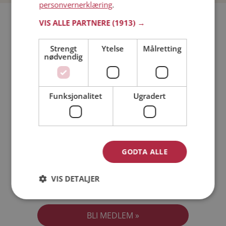
personvernerklæring
.
Bli medlem gratis!
VIS ALLE PARTNERE
(1913) →
Strengt
Ytelse
Målretting
Jeg er en:
Mann
Kvinne
nødvendig
Min alder:
Funksjonalitet
Ugradert
GODTA ALLE
VIS DETALJER
Jeg aksepterer
Medlemsvilkårene
Jeg aksepterer
Personvernreglene