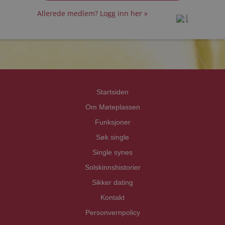
Allerede medlem? Logg inn her »
prot
prot
Priva
Priva
Startsiden
Om Møteplassen
Funksjoner
Søk single
Single synes
Solskinnshistorier
Sikker dating
Kontakt
Personvernpolicy