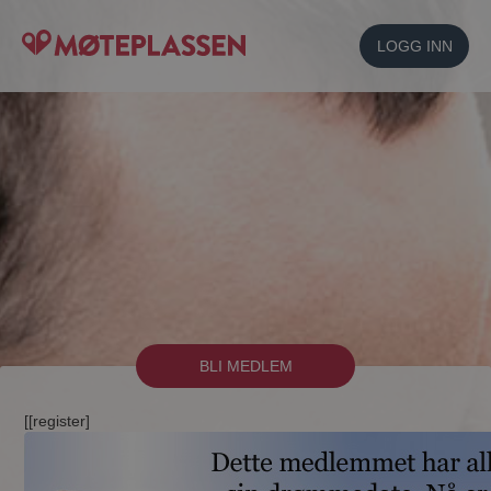
LOGG INN
BLI MEDLEM
[[register]