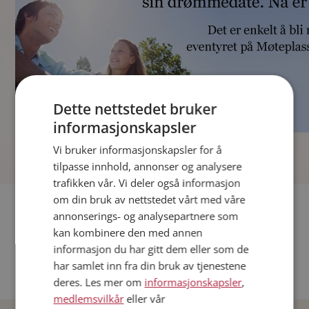
Dette nettstedet bruker
informasjonskapsler
]
Vi bruker informasjonskapsler for å
tilpasse innhold, annonser og analysere
trafikken vår. Vi deler også informasjon
om din bruk av nettstedet vårt med våre
Fler single
annonserings- og analysepartnere som
kan kombinere den med annen
Andre single fra Oslo
informasjon du har gitt dem eller som de
Date menn i Norge
har samlet inn fra din bruk av tjenestene
Date kvinner i Norge
deres. Les mer om
informasjonskapsler
,
medlemsvilkår
eller vår