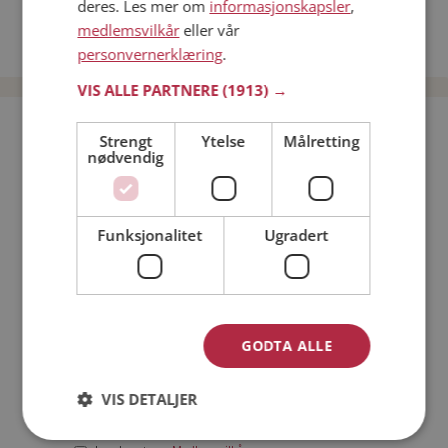
deres. Les mer om
informasjonskapsler
,
Date kvinner i Norge
medlemsvilkår
eller vår
Date menn i Norge
personvernerklæring
.
VIS ALLE PARTNERE
(1913) →
Bli medlem gratis!
Strengt
Ytelse
Målretting
nødvendig
Jeg er en:
Mann
Kvinne
Funksjonalitet
Ugradert
Min alder:
GODTA ALLE
VIS DETALJER