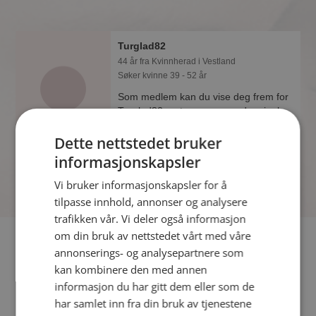
Turglad82
44 år fra Kvinnherad i Vestland
Søker kvinne 39 - 52 år
Som medlem kan du vise deg frem for
Turglad82 og tusener av andre single
på Møteplassen! Ta sjansen og se
Dette nettstedet bruker
hvem som synes du er interessant.
informasjonskapsler
Vi bruker informasjonskapsler for å
tilpasse innhold, annonser og analysere
trafikken vår. Vi deler også informasjon
om din bruk av nettstedet vårt med våre
Fler single
annonserings- og analysepartnere som
kan kombinere den med annen
Flere singlekvinner fra Kvinnherad
:
cesna
,
Gunhild03
,
Mette
informasjon du har gitt dem eller som de
M
har samlet inn fra din bruk av tjenestene
Menn fra Kvinnherad