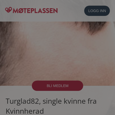
LOGG INN
BLI MEDLEM
Turglad82, single kvinne fra
Kvinnherad