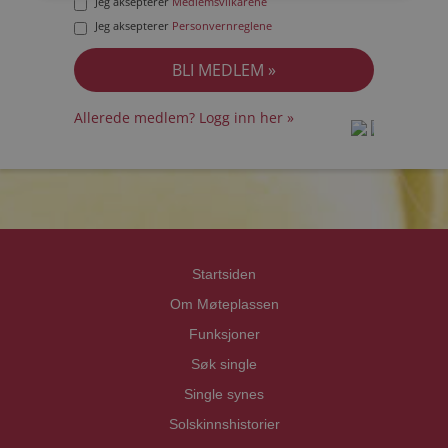
Jeg aksepterer
Medlemsvilkårene
Jeg aksepterer
Personvernreglene
Allerede medlem? Logg inn her »
prot
prot
Priva
Priva
Startsiden
Om Møteplassen
Funksjoner
Søk single
Single synes
Solskinnshistorier