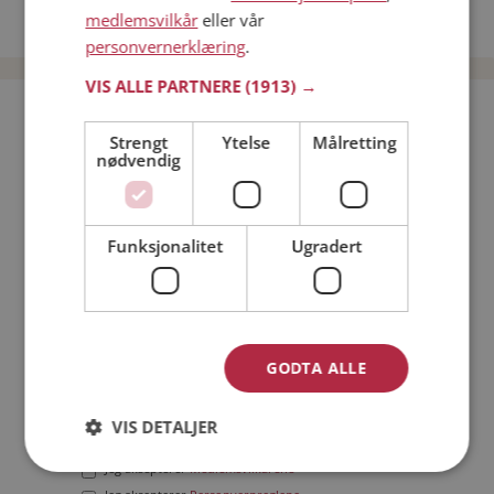
medlemsvilkår
eller vår
Date menn i Norge
personvernerklæring
.
VIS ALLE PARTNERE
(1913) →
Bli medlem gratis!
Strengt
Ytelse
Målretting
nødvendig
Jeg er en:
Mann
Kvinne
Min alder:
Funksjonalitet
Ugradert
GODTA ALLE
VIS DETALJER
Jeg aksepterer
Medlemsvilkårene