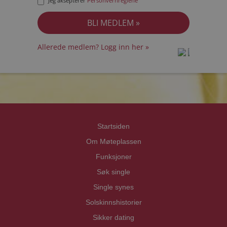
Jeg aksepterer
Personvernreglene
Allerede medlem? Logg inn her »
prot
prot
Priva
Priva
Startsiden
Om Møteplassen
Funksjoner
Søk single
Single synes
Solskinnshistorier
Sikker dating