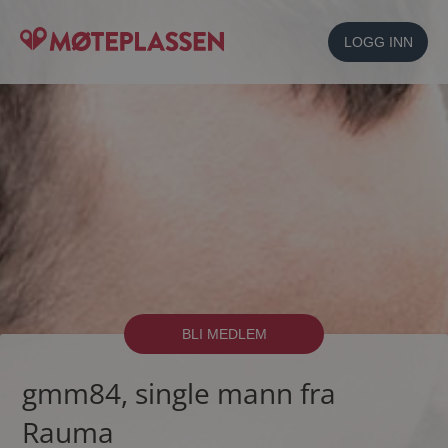
LOGG INN
BLI MEDLEM
gmm84, single mann fra
Rauma