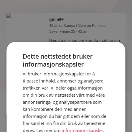
gmm84
42 år fra Rauma i Møre og Romsdal
Søker kvinne 25 - 42 år
Hvis du er medlem kan du matche din
personlighet mot gmm84 eller noen av
de andre single. Kanskje passer dere
Dette nettstedet bruker
sammen som hånd i hanske?
informasjonskapsler
Vi bruker informasjonskapsler for å
tilpasse innhold, annonser og analysere
trafikken vår. Vi deler også informasjon
om din bruk av nettstedet vårt med våre
Fler single
annonserings- og analysepartnere som
kan kombinere den med annen
informasjon du har gitt dem eller som de
Flere singlemenn fra Rauma
:
Seik
,
eivind70
,
Janjoh
har samlet inn fra din bruk av tjenestene
Kvinner fra Rauma
deres. Les mer om
informasjonskapsler
,
Date kvinner i Norge