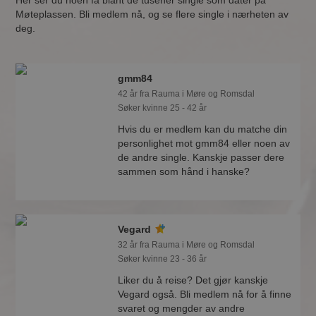
Her ser du noen få blant de tusener single som dater på
Møteplassen. Bli medlem nå, og se flere single i nærheten av
deg.
gmm84
42 år fra Rauma i Møre og Romsdal
Søker kvinne 25 - 42 år
Hvis du er medlem kan du matche din
personlighet mot gmm84 eller noen av
de andre single. Kanskje passer dere
sammen som hånd i hanske?
Vegard
32 år fra Rauma i Møre og Romsdal
Søker kvinne 23 - 36 år
Liker du å reise? Det gjør kanskje
Vegard også. Bli medlem nå for å finne
svaret og mengder av andre