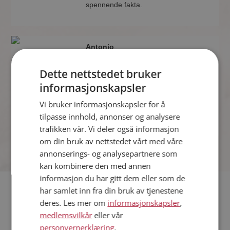
spennende fakta.
Antonio
44 år fra Rauma i Møre og Romsdal
Søker kvinne 21 - 51 år
Dette nettstedet bruker
Hvis du er medlem kan du matche din
informasjonskapsler
personlighet mot Antonio eller noen av
Vi bruker informasjonskapsler for å
de andre single. Kanskje passer dere
sammen som hånd i hanske?
tilpasse innhold, annonser og analysere
trafikken vår. Vi deler også informasjon
om din bruk av nettstedet vårt med våre
annonserings- og analysepartnere som
kan kombinere den med annen
informasjon du har gitt dem eller som de
har samlet inn fra din bruk av tjenestene
Hvis du søker dating i Rauma har du kommet til riktig sted.
deres. Les mer om
informasjonskapsler
,
På Møteplassen kan du bli medlem og søke blant tusenvis av
medlemsvilkår
eller vår
datinginteresserte single i Rauma
personvernerklæring
.