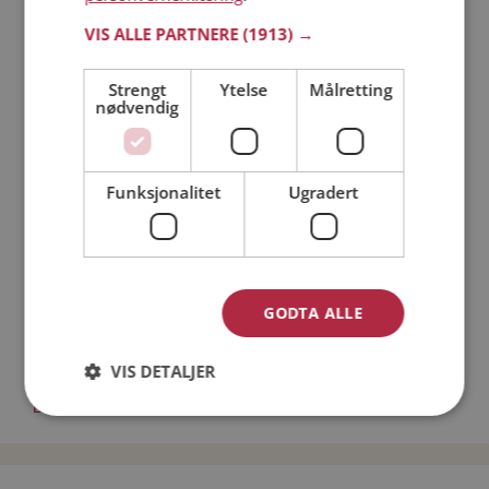
Läs mer
VIS ALLE PARTNERE
(1913) →
Strengt
Ytelse
Målretting
Trinn 1 - Bli medlem og lag en presentasjon
nødvendig
Trinn 2 - Slik fungerer våre søkefunksjoner
Trinn 3 - Tips til hvordan du tar kontakt
Sikker dating
Funksjonalitet
Ugradert
Dating på mobilen
Dating på Møteplassen
Nettdatingtips
Match Making på Møteplassen
Single synes
GODTA ALLE
Kvinner fra Rauma
VIS DETALJER
Date kvinner i Norge
Date menn i Norge