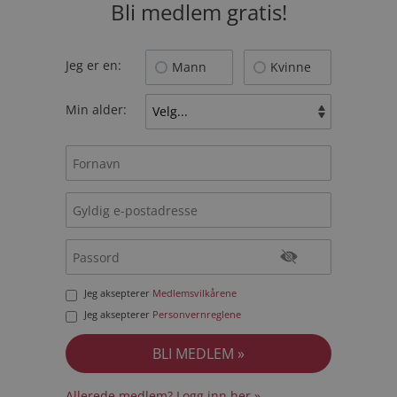
Bli medlem gratis!
Jeg er en:
Mann
Kvinne
Min alder:
Jeg aksepterer
Medlemsvilkårene
Jeg aksepterer
Personvernreglene
Allerede medlem? Logg inn her »