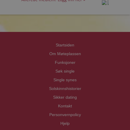
prot
prot
Priva
Priva
Startsiden
Om Møteplassen
Funksjoner
Søk single
Single synes
Solskinnshistorier
Sikker dating
Kontakt
Personvernpolicy
Hjelp