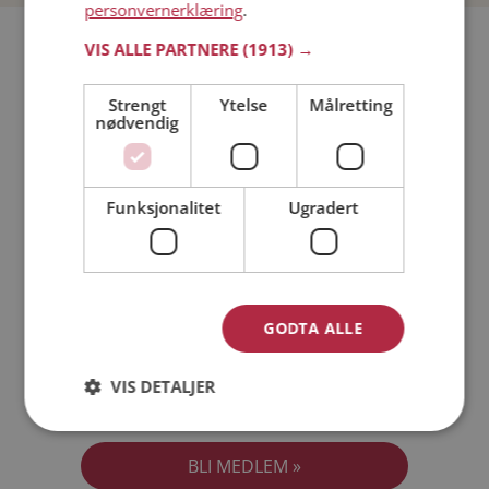
personvernerklæring
.
Bli medlem gratis!
VIS ALLE PARTNERE
(1913) →
Strengt
Ytelse
Målretting
Jeg er en:
Mann
Kvinne
nødvendig
Min alder:
Funksjonalitet
Ugradert
GODTA ALLE
VIS DETALJER
Jeg aksepterer
Medlemsvilkårene
Jeg aksepterer
Personvernreglene