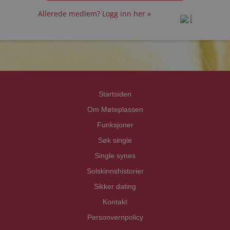
Allerede medlem? Logg inn her »
prot
prot
Priva
Priva
Startsiden
Om Møteplassen
Funksjoner
Søk single
Single synes
Solskinnshistorier
Sikker dating
Kontakt
Personvernpolicy