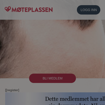
LOGG INN
BLI MEDLEM
[[register]