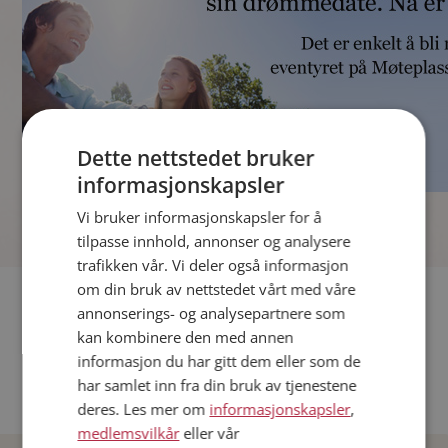
Dette nettstedet bruker
informasjonskapsler
]
Vi bruker informasjonskapsler for å
tilpasse innhold, annonser og analysere
trafikken vår. Vi deler også informasjon
om din bruk av nettstedet vårt med våre
Fler single
annonserings- og analysepartnere som
kan kombinere den med annen
Andre single fra Oslo
informasjon du har gitt dem eller som de
Date menn i Norge
har samlet inn fra din bruk av tjenestene
Date kvinner i Norge
deres. Les mer om
informasjonskapsler
,
medlemsvilkår
eller vår