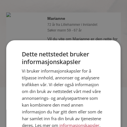
Marianne
72 år fra Lillehammer i Innlandet
Søker mann 59 - 67 år
Vil du vite om Marianne er den rette for
deg? Bli medlem og se hva Marianne
liker å gjøre om kvelden. Kanskje en
Dette nettstedet bruker
treningsentusiast som deg selv?
informasjonskapsler
Vi bruker informasjonskapsler for å
tilpasse innhold, annonser og analysere
trafikken vår. Vi deler også informasjon
om din bruk av nettstedet vårt med våre
Fler single
annonserings- og analysepartnere som
kan kombinere den med annen
informasjon du har gitt dem eller som de
Flere singlekvinner fra Lillehammer
:
Tussa55
,
Tilla67
,
Tirod
har samlet inn fra din bruk av tjenestene
Menn fra Lillehammer
deres. Les mer om
informasjonskapsler
,
Date kvinner i Norge