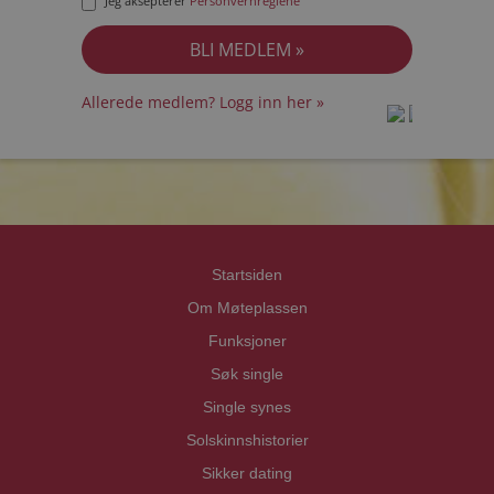
Jeg aksepterer
Personvernreglene
Allerede medlem? Logg inn her »
prot
prot
Priva
Priva
Startsiden
Om Møteplassen
Funksjoner
Søk single
Single synes
Solskinnshistorier
Sikker dating