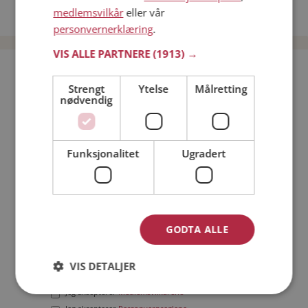
medlemsvilkår
eller vår
Date menn i Norge
personvernerklæring
.
VIS ALLE PARTNERE
(1913) →
Bli medlem gratis!
Strengt
Ytelse
Målretting
nødvendig
Jeg er en:
Mann
Kvinne
Min alder:
Funksjonalitet
Ugradert
GODTA ALLE
VIS DETALJER
Jeg aksepterer
Medlemsvilkårene