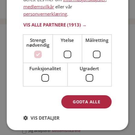
Date kvinner i Norge
medlemsvilkår
eller vår
Date menn i Norge
personvernerklæring
.
VIS ALLE PARTNERE
(1913) →
Bli medlem gratis!
Strengt
Ytelse
Målretting
nødvendig
Jeg er en:
Mann
Kvinne
Min alder:
Funksjonalitet
Ugradert
GODTA ALLE
VIS DETALJER
Jeg aksepterer
Medlemsvilkårene