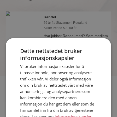
Randel
59 år fra Stavanger i Rogaland
Søker kvinne 50 - 60 år
Hva jobber Randel med? Som medlem
på Møteplassen får du vite alle mulige
detaljer om de single.
Dette nettstedet bruker
informasjonskapsler
Vi bruker informasjonskapsler for å
tilpasse innhold, annonser og analysere
trafikken vår. Vi deler også informasjon
Fler single
om din bruk av nettstedet vårt med våre
annonserings- og analysepartnere som
kan kombinere den med annen
Flere singlemenn fra Stavanger
:
godagmann
,
olaven123
,
informasjon du har gitt dem eller som de
Harald
har samlet inn fra din bruk av tjenestene
Kvinner fra Stavanger
deres. Les mer om
informasjonskapsler
,