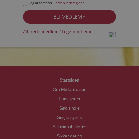
Jeg aksepterer
Personvernreglene
Allerede medlem? Logg inn her »
prot
prot
Priva
Priva
Startsiden
Om Møteplassen
Funksjoner
Søk single
Single synes
Solskinnshistorier
Sikker dating