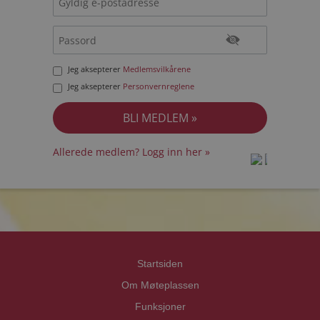
Jeg aksepterer
Medlemsvilkårene
Jeg aksepterer
Personvernreglene
Allerede medlem? Logg inn her »
prot
prot
Priva
Priva
Startsiden
Om Møteplassen
Funksjoner