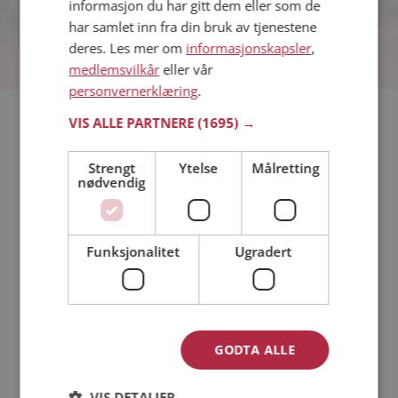
informasjon du har gitt dem eller som de
har samlet inn fra din bruk av tjenestene
deres. Les mer om
informasjonskapsler
,
medlemsvilkår
eller vår
personvernerklæring
.
VIS ALLE PARTNERE
(1695) →
Hvis du søker dating i Hyllestad har du kommet til riktig sted.
På Møteplassen kan du bli medlem og søke blant tusenvis av
datinginteresserte single i Hyllestad
Strengt
Ytelse
Målretting
nødvendig
Läs mer
Funksjonalitet
Ugradert
Trinn 1 - Bli medlem og lag en presentasjon
Trinn 2 - Slik fungerer våre søkefunksjoner
Trinn 3 - Tips til hvordan du tar kontakt
Sikker dating
GODTA ALLE
Dating på mobilen
Dating på Møteplassen
VIS DETALJER