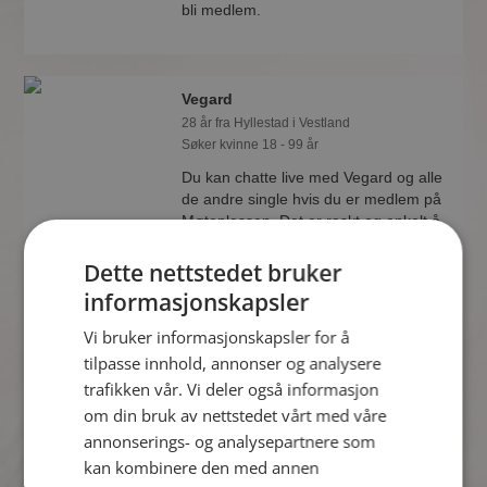
bli medlem.
Vegard
28 år fra Hyllestad i Vestland
Søker kvinne 18 - 99 år
Du kan chatte live med Vegard og alle
de andre single hvis du er medlem på
Møteplassen. Det er raskt og enkelt å
bli medlem.
Dette nettstedet bruker
informasjonskapsler
Kent Rune
Vi bruker informasjonskapsler for å
32 år fra Hyllestad i Vestland
tilpasse innhold, annonser og analysere
Søker kvinne 23 - 36 år
trafikken vår. Vi deler også informasjon
Tror du Kent Rune har et fotoalbum på
om din bruk av nettstedet vårt med våre
Møteplassen? Bli medlem og se selv.
annonserings- og analysepartnere som
Det finnes tusener av fotoalbum med
kan kombinere den med annen
spennende bilder på sidene.