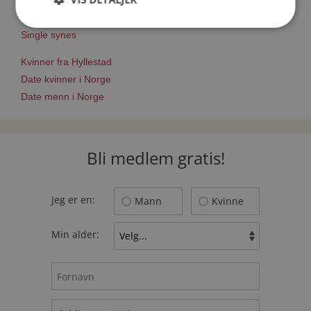
Nettdatingtips
Match Making på Møteplassen
Single synes
Kvinner fra Hyllestad
Date kvinner i Norge
Date menn i Norge
Bli medlem gratis!
Jeg er en:
Mann
Kvinne
Min alder: