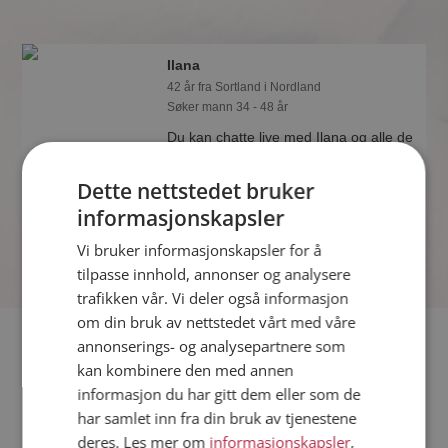
Ilana
42 år fra Sortland i Nordland
Søker mann 34 - 48 år
Du kan chatte live med Ilana og alle de
andre single hvis du er medlem på
Møteplassen. Det er raskt og enkelt å
Dette nettstedet bruker
bli medlem.
informasjonskapsler
Vi bruker informasjonskapsler for å
tilpasse innhold, annonser og analysere
trafikken vår. Vi deler også informasjon
om din bruk av nettstedet vårt med våre
Fler single
annonserings- og analysepartnere som
kan kombinere den med annen
informasjon du har gitt dem eller som de
Flere singlekvinner fra Sortland
:
Jorun
,
Cathrine
,
Natalia
har samlet inn fra din bruk av tjenestene
Menn fra Sortland
deres. Les mer om
informasjonskapsler
,
Date kvinner i Norge