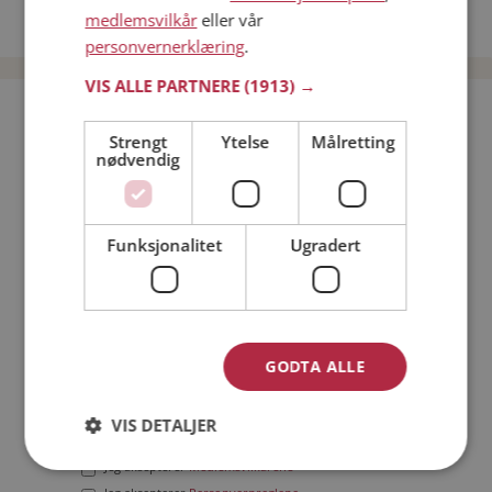
medlemsvilkår
eller vår
Date menn i Norge
personvernerklæring
.
VIS ALLE PARTNERE
(1913) →
Bli medlem gratis!
Strengt
Ytelse
Målretting
nødvendig
Jeg er en:
Mann
Kvinne
Min alder:
Funksjonalitet
Ugradert
GODTA ALLE
VIS DETALJER
Jeg aksepterer
Medlemsvilkårene