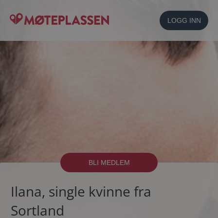
LOGG INN
BLI MEDLEM
Ilana, single kvinne fra
Sortland