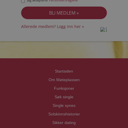
Jeg aksepterer
Personvernreglene
Allerede medlem? Logg inn her »
prot
prot
Priva
Priva
Startsiden
Om Møteplassen
Funksjoner
Søk single
Single synes
Solskinnshistorier
Sikker dating