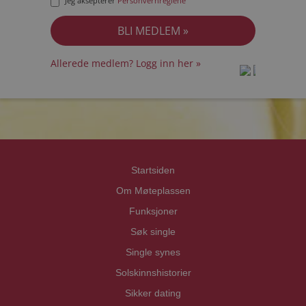
Jeg aksepterer
Personvernreglene
Allerede medlem? Logg inn her »
prot
prot
Priva
Priva
Startsiden
Om Møteplassen
Funksjoner
Søk single
Single synes
Solskinnshistorier
Sikker dating