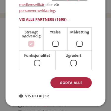
medlemsvilkår
eller vår
Date menn i Norge
personvernerklæring
.
VIS ALLE PARTNERE
(1695) →
Bli medlem gratis!
Strengt
Ytelse
Målretting
nødvendig
Jeg er en:
Mann
Kvinne
Min alder:
Funksjonalitet
Ugradert
GODTA ALLE
VIS DETALJER
Jeg aksepterer
Medlemsvilkårene