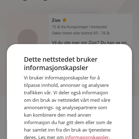
Zize
75 år fra Kongsvinger i Innlandet
Søker mann eller kvinne 65 - 78 år
Vil du vite mer om Zize? Du kan se en
fullstendig profil med opplysninger og
bilder hvis du er medlem på
Dette nettstedet bruker
Møteplassen.
informasjonskapsler
Vi bruker informasjonskapsler for å
tilpasse innhold, annonser og analysere
trafikken vår. Vi deler også informasjon
om din bruk av nettstedet vårt med våre
Fler single
annonserings- og analysepartnere som
kan kombinere den med annen
informasjon du har gitt dem eller som de
Flere singlekvinner fra Kongsvinger
:
Anne
,
Torild
,
Inger R
har samlet inn fra din bruk av tjenestene
Menn fra Kongsvinger
deres. Les mer om
informasjonskapsler
,
Date kvinner i Norge