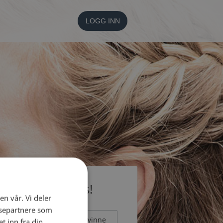
LOGG INN
li medlem gratis!
en vår. Vi deler
ysepartnere som
Mann
Kvinne
 inn fra din