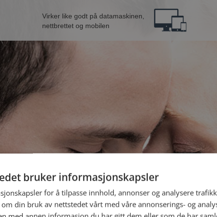
Virker like godt på datamaskinen,
nettbrettet og mobilen
tedet bruker informasjonskapsler
B
sjonskapsler for å tilpasse innhold, annonser og analysere trafikk
 om din bruk av nettstedet vårt med våre annonserings- og anal
Jeg er en:
n med annen informasjon du har gitt dem eller som de har samlet