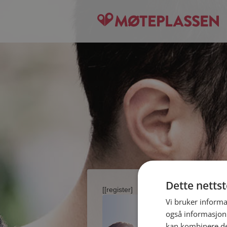
Dette netts
[[register]
Vi bruker informa
også informasjon
kan kombinere de