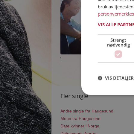
bruk av tjeneste
personvernerklæ
VIS ALLE PARTN
Strengt
nødvendig
]
VIS DETALJER
Fler single
Andre single fra Haugesund
Menn fra Haugesund
Date kvinner i Norge
Date menn i Norge