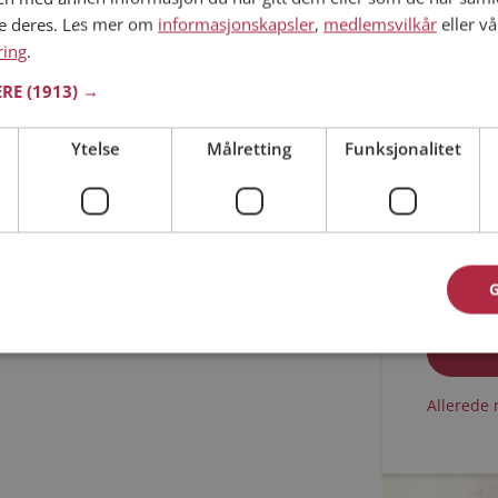
ne deres. Les mer om
informasjonskapsler
,
medlemsvilkår
eller vå
Min alder
ring
.
ERE
(1913) →
Ytelse
Målretting
Funksjonalitet
Jeg aks
Jeg aks
Allerede 