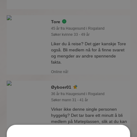
Tore
45 år fra Haugesund i Rogaland
Søker kvinne 33 - 49 år
Liker du å reise? Det gjør kanskje Tore
også. Bli medlem nå for å finne svaret
og mengder av andre spennende
fakta.
Online nå!
Øyboer01
36 år fra Haugesund i Rogaland
Søker mann 31 - 41 år
Virker ikke denne single personen
hyggelig? Det tar bare ett minutt å bli
medlem på Møteplassen, slik at du kan
finne ut alt om Øyboer01.