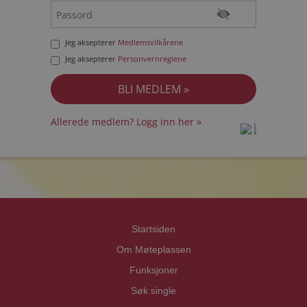
Jeg aksepterer
Medlemsvilkårene
Jeg aksepterer
Personvernreglene
Allerede medlem? Logg inn her »
prot
prot
Priva
Priva
Startsiden
Om Møteplassen
Funksjoner
Søk single