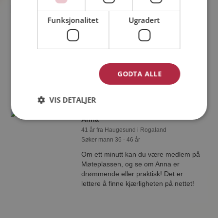
John
Funksjonalitet
Ugradert
45 år fra Haugesund i Rogaland
Søker kvinne 30 - 50 år
Tror du John har et fotoalbum på
Møteplassen? Bli medlem og se selv.
Det finnes tusener av fotoalbum med
GODTA ALLE
spennende bilder på sidene.
VIS DETALJER
Anna
41 år fra Haugesund i Rogaland
Søker mann 36 - 46 år
Om ett minutt kan du være medlem på
Møteplassen, og se om Anna er
drømmende eller praktisk! Det er
lettere å finne kjærligheten på nettet!