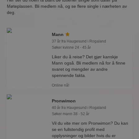
Her ser du noen få blant de tusener single som dater på
Møteplassen. Bli medlem nå, og se flere single i nærheten av
deg.
Mann
37 år fra Haugesund i Rogaland
Søker kvinne 24 - 45 år
Liker du å reise? Det gjør kanskje
Mann også. Bli medlem nå for å finne
svaret og mengder av andre
spennende fakta.
Online nå!
Pronwimon
40 år fra Haugesund i Rogaland
Søker mann 38 - 52 år
Vil du vite mer om Pronwimon? Du kan
se en fullstendig profil med
opplysninger og bilder hvis du er