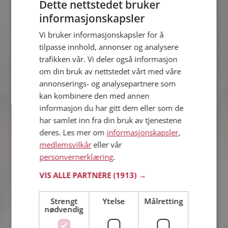
Dette nettstedet bruker
informasjonskapsler
Andreas
Vi bruker informasjonskapsler for å
27 år fra Haugesund i Rogaland
tilpasse innhold, annonser og analysere
Søker kvinne 18 - 44 år
trafikken vår. Vi deler også informasjon
Vil du vite mer om Andreas? Du kan se
om din bruk av nettstedet vårt med våre
en fullstendig profil med opplysninger
annonserings- og analysepartnere som
og bilder hvis du er medlem på
Møteplassen.
kan kombinere den med annen
informasjon du har gitt dem eller som de
har samlet inn fra din bruk av tjenestene
deres. Les mer om
informasjonskapsler
,
Ellen
medlemsvilkår
eller vår
39 år fra Haugesund i Rogaland
personvernerklæring
.
Søker mann 34 - 45 år
Virker ikke denne single personen
VIS ALLE PARTNERE
(1913) →
hyggelig? Det tar bare ett minutt å bli
medlem på Møteplassen, slik at du kan
Strengt
Ytelse
Målretting
finne ut alt om Ellen.
nødvendig