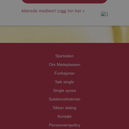
Allerede medlem? Logg inn her »
prot
prot
Priva
Priva
Startsiden
Om Møteplassen
Funksjoner
Søk single
Single synes
Solskinnshistorier
Sikker dating
Kontakt
Personvernpolicy