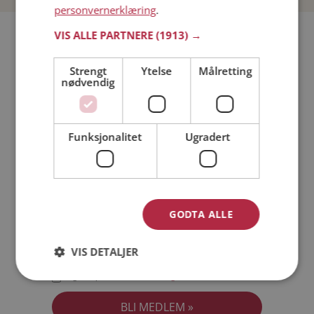
personvernerklæring
.
Bli medlem gratis!
VIS ALLE PARTNERE
(1913) →
Strengt
Ytelse
Målretting
Jeg er en:
Mann
Kvinne
nødvendig
Min alder:
Funksjonalitet
Ugradert
GODTA ALLE
VIS DETALJER
Jeg aksepterer
Medlemsvilkårene
Jeg aksepterer
Personvernreglene