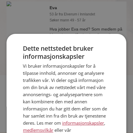
Eva
53 år fra Elverum i Innlandet
Søker mann 49 - 57 år
Hva jobber Eva med? Som medlem på
Møteplassen får du vite alle mulige
detaljer om de single.
Dette nettstedet bruker
informasjonskapsler
Vi bruker informasjonskapsler for å
tilpasse innhold, annonser og analysere
trafikken vår. Vi deler også informasjon
Fler single
om din bruk av nettstedet vårt med våre
annonserings- og analysepartnere som
Flere singlekvinner fra Elverum
:
Neken
,
Marion
,
Jorunn
kan kombinere den med annen
Menn fra Elverum
informasjon du har gitt dem eller som de
Date kvinner i Norge
har samlet inn fra din bruk av tjenestene
Date menn i Norge
deres. Les mer om
informasjonskapsler
,
medlemsvilkår
eller vår