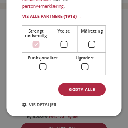
personvernerklæring
.
VIS ALLE PARTNERE
(1913) →
Bli medlem gratis!
Strengt
Ytelse
Målretting
nødvendig
Jeg er en:
Mann
Kvinne
Min alder:
Funksjonalitet
Ugradert
GODTA ALLE
VIS DETALJER
Jeg aksepterer
Medlemsvilkårene
Jeg aksepterer
Personvernreglene