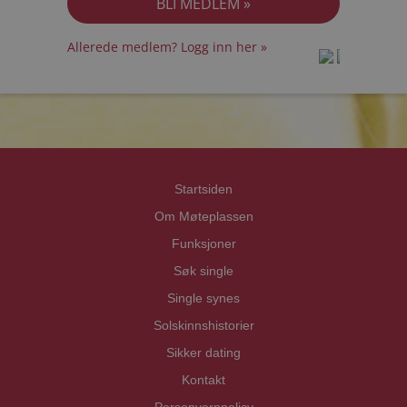
Allerede medlem? Logg inn her »
prot
prot
Priva
Priva
Startsiden
Om Møteplassen
Funksjoner
Søk single
Single synes
Solskinnshistorier
Sikker dating
Kontakt