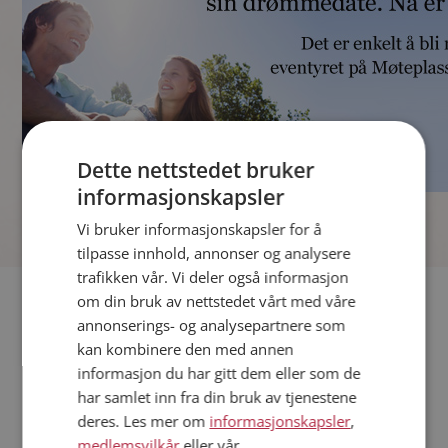
Dette nettstedet bruker
informasjonskapsler
]
Vi bruker informasjonskapsler for å
tilpasse innhold, annonser og analysere
trafikken vår. Vi deler også informasjon
Fler single
om din bruk av nettstedet vårt med våre
annonserings- og analysepartnere som
kan kombinere den med annen
Andre single fra Sarpsborg
informasjon du har gitt dem eller som de
Kvinner fra Sarpsborg
har samlet inn fra din bruk av tjenestene
Date kvinner i Norge
deres. Les mer om
informasjonskapsler
,
Date menn i Norge
medlemsvilkår
eller vår