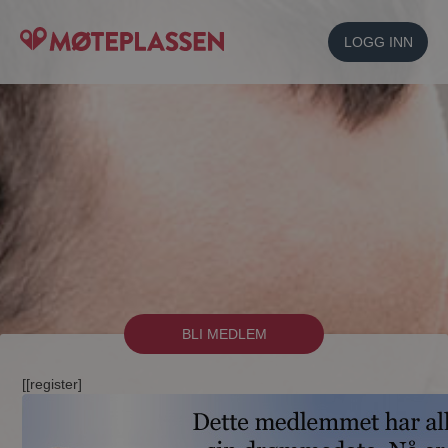
LOGG INN
BLI MEDLEM
[[register]