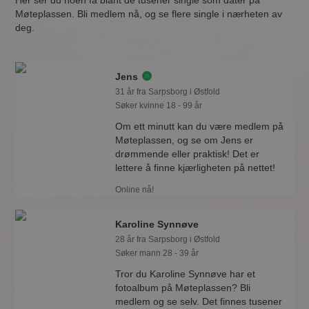
Her ser du noen få blant de tusener single som dater på
Møteplassen. Bli medlem nå, og se flere single i nærheten av
deg.
Jens
31 år fra Sarpsborg i Østfold
Søker kvinne 18 - 99 år
Om ett minutt kan du være medlem på
Møteplassen, og se om Jens er
drømmende eller praktisk! Det er
lettere å finne kjærligheten på nettet!
Online nå!
Karoline Synnøve
28 år fra Sarpsborg i Østfold
Søker mann 28 - 39 år
Tror du Karoline Synnøve har et
fotoalbum på Møteplassen? Bli
medlem og se selv. Det finnes tusener