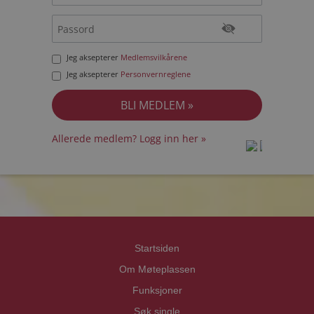
Jeg aksepterer
Medlemsvilkårene
Jeg aksepterer
Personvernreglene
Allerede medlem? Logg inn her »
prot
prot
Priva
Priva
Startsiden
Om Møteplassen
Funksjoner
Søk single