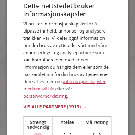
Dette nettstedet bruker
informasjonskapsler
Simen
Vi bruker informasjonskapsler for å
44 år fra Sarpsborg i Østfold
tilpasse innhold, annonser og analysere
Søker kvinne 30 - 48 år
trafikken vår. Vi deler også informasjon
Som medlem kan du vise deg frem for
om din bruk av nettstedet vårt med våre
Simen og tusener av andre single på
annonserings- og analysepartnere som
Møteplassen! Ta sjansen og se hvem
kan kombinere den med annen
som synes du er interessant.
informasjon du har gitt dem eller som de
har samlet inn fra din bruk av tjenestene
deres. Les mer om
informasjonskapsler
,
Navin
medlemsvilkår
eller vår
44 år fra Sarpsborg i Østfold
personvernerklæring
.
Søker mann 36 - 50 år
VIS ALLE PARTNERE
(1913) →
Virker ikke denne single personen
hyggelig? Det tar bare ett minutt å bli
medlem på Møteplassen, slik at du kan
Strengt
Ytelse
Målretting
finne ut alt om Navin.
nødvendig