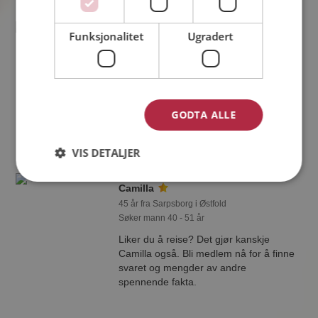
Funksjonalitet
Ugradert
Ole
33 år fra Sarpsborg i Østfold
Søker kvinne 22 - 35 år
Om ett minutt kan du være medlem på
Møteplassen, og se om Ole er
GODTA ALLE
drømmende eller praktisk! Det er
lettere å finne kjærligheten på nettet!
VIS DETALJER
Camilla
45 år fra Sarpsborg i Østfold
Søker mann 40 - 51 år
Liker du å reise? Det gjør kanskje
Camilla også. Bli medlem nå for å finne
svaret og mengder av andre
spennende fakta.