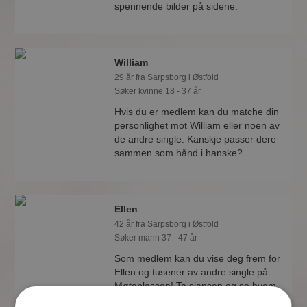
spennende bilder på sidene.
William
29 år fra Sarpsborg i Østfold
Søker kvinne 18 - 37 år
Hvis du er medlem kan du matche din
personlighet mot William eller noen av
de andre single. Kanskje passer dere
sammen som hånd i hanske?
Ellen
42 år fra Sarpsborg i Østfold
Søker mann 37 - 47 år
Som medlem kan du vise deg frem for
Ellen og tusener av andre single på
Møteplassen! Ta sjansen og se hvem
som synes du er interessant.