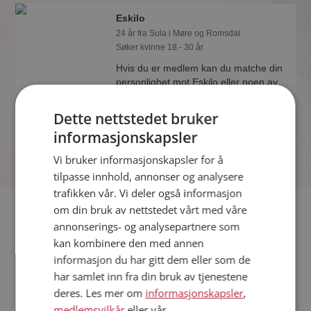
Eskilo
24 år fra Sula i Møre og Romsdal
Søker kvinne 18 - 30 år
Hvis du er medlem kan du matche din
personlighet mot Eskilo eller noen av
de andre single. Kanskje passer dere
sammen som hånd i hanske?
Dette nettstedet bruker
informasjonskapsler
Vi bruker informasjonskapsler for å
tilpasse innhold, annonser og analysere
trafikken vår. Vi deler også informasjon
Fler single
om din bruk av nettstedet vårt med våre
annonserings- og analysepartnere som
kan kombinere den med annen
Flere singlemenn fra Sula
:
Stig Arild
,
Isak
,
As
informasjon du har gitt dem eller som de
Kvinner fra Sula
har samlet inn fra din bruk av tjenestene
Date kvinner i Norge
deres. Les mer om
informasjonskapsler
,
Date menn i Norge
medlemsvilkår
eller vår