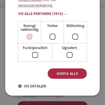
personvernerklæring
.
VIS ALLE PARTNERE
(1913) →
Bli medlem gratis!
Strengt
Ytelse
Målretting
nødvendig
Jeg er en:
Mann
Kvinne
Min alder:
Funksjonalitet
Ugradert
GODTA ALLE
VIS DETALJER
Jeg aksepterer
Medlemsvilkårene
Jeg aksepterer
Personvernreglene