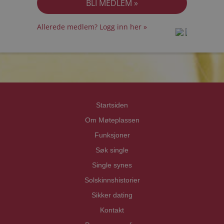
Allerede medlem? Logg inn her »
prot
prot
Priva
Priva
Startsiden
Om Møteplassen
Funksjoner
Søk single
Single synes
Solskinnshistorier
Sikker dating
Kontakt