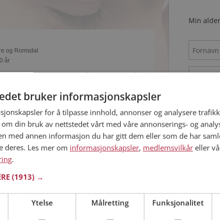
Min alder
øre og Romsdal
0 år
e? Det gjør kanskje Lena også. Bli medlem nå for
og mengder av andre spennende fakta.
tedet bruker informasjonskapsler
sjonskapsler for å tilpasse innhold, annonser og analysere trafikk
Jeg aks
 om din bruk av nettstedet vårt med våre annonserings- og anal
Jeg aks
n med annen informasjon du har gitt dem eller som de har samlet
ne deres. Les mer om
informasjonskapsler
,
medlemsvilkår
eller vå
øre og Romsdal
ring
6 år
.
om Milla81? Du kan se en fullstendig profil med
ERE
(1913) →
Allerede 
 bilder hvis du er medlem på Møteplassen.
Ytelse
Målretting
Funksjonalitet