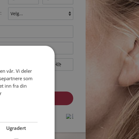
:
en vår. Vi deler
epterer
Medlemsvilkårene
ysepartnere som
epterer
Personvernreglene
 inn fra din
r
medlem? Logg inn her »
protected by
protected by
reCAPTCHA
reCAPTCHA
-
-
Privacy
Privacy
Terms
Terms
Ugradert