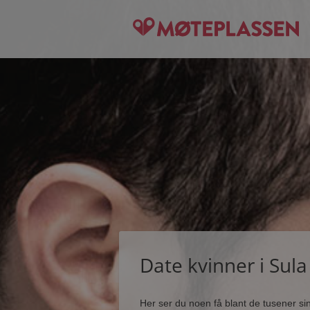
Date kvinner i Sula
Her ser du noen få blant de tusener s