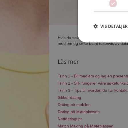
VIS DETALJER
Hvis du søker dating i Sula har du komm
medlem og søke blant tusenvis av datin
Läs mer
Trinn 1 - Bli medlem og lag en present
Trinn 2 - Slik fungerer våre søkefunksj
Trinn 3 - Tips til hvordan du tar kontakt
Sikker dating
Dating på mobilen
Dating på Møteplassen
Nettdatingtips
Match Making på Møteplassen