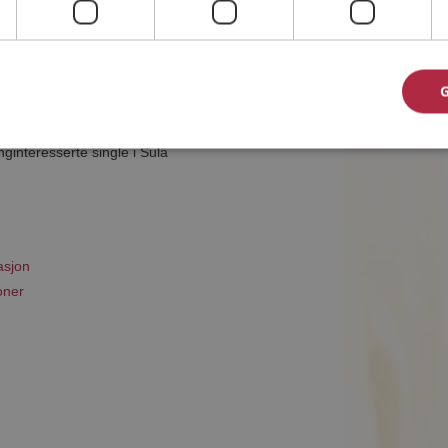
et til riktig sted. På Møteplassen kan du bli
ginteresserte single i Sula
asjon
oner