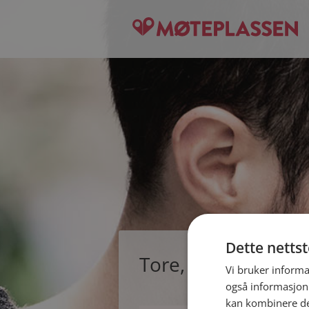
Dette netts
Tore, single mann 
Vi bruker informa
også informasjon
kan kombinere de