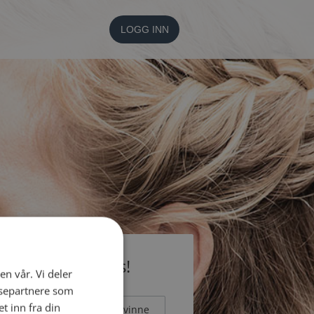
LOGG INN
li medlem gratis!
en vår. Vi deler
ysepartnere som
 inn fra din
Mann
Kvinne