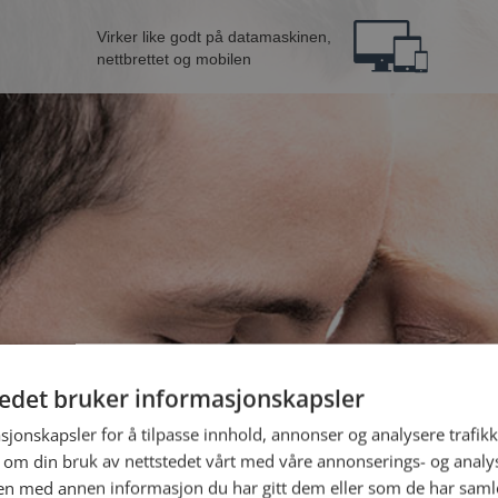
Virker like godt på datamaskinen,
nettbrettet og mobilen
tedet bruker informasjonskapsler
fra Senja
B
sjonskapsler for å tilpasse innhold, annonser og analysere trafikk
 om din bruk av nettstedet vårt med våre annonserings- og anal
n med annen informasjon du har gitt dem eller som de har samlet
Jeg er en: