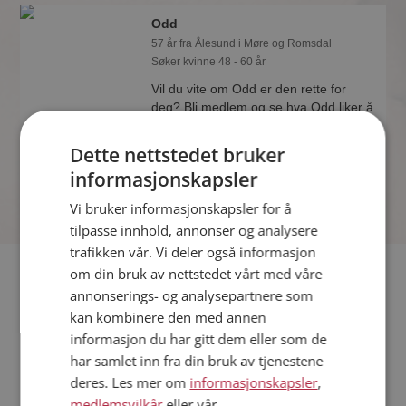
Odd
57 år fra Ålesund i Møre og Romsdal
Søker kvinne 48 - 60 år
Vil du vite om Odd er den rette for
deg? Bli medlem og se hva Odd liker å
gjøre om kvelden. Kanskje en
treningsentusiast som deg selv?
Dette nettstedet bruker
informasjonskapsler
Vi bruker informasjonskapsler for å
tilpasse innhold, annonser og analysere
trafikken vår. Vi deler også informasjon
Fler single
om din bruk av nettstedet vårt med våre
annonserings- og analysepartnere som
kan kombinere den med annen
Flere singlemenn fra Ålesund
:
Stål
,
Bjørn Kåre
,
Jostwin
informasjon du har gitt dem eller som de
Kvinner fra Ålesund
har samlet inn fra din bruk av tjenestene
Date kvinner i Norge
deres. Les mer om
informasjonskapsler
,
Date menn i Norge
medlemsvilkår
eller vår