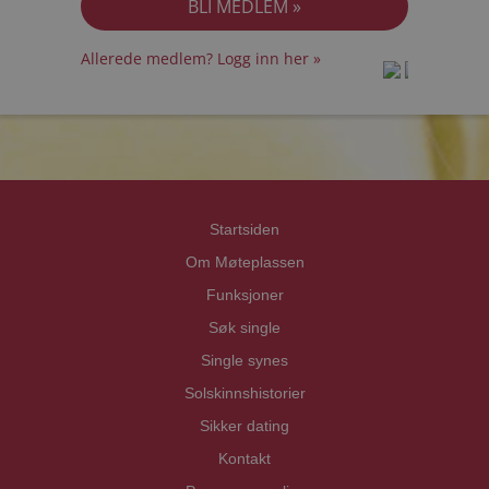
Allerede medlem? Logg inn her »
prot
prot
Priva
Priva
Startsiden
Om Møteplassen
Funksjoner
Søk single
Single synes
Solskinnshistorier
Sikker dating
Kontakt