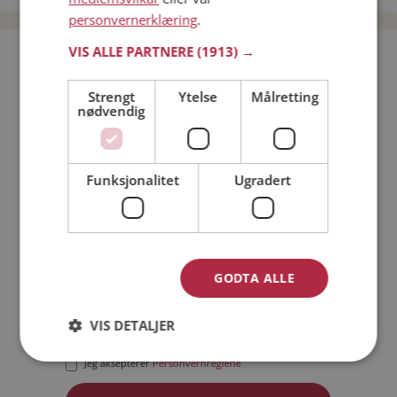
personvernerklæring
.
VIS ALLE PARTNERE
(1913) →
Bli medlem gratis!
Strengt
Ytelse
Målretting
nødvendig
Jeg er en:
Mann
Kvinne
Min alder:
Funksjonalitet
Ugradert
GODTA ALLE
VIS DETALJER
Jeg aksepterer
Medlemsvilkårene
Jeg aksepterer
Personvernreglene