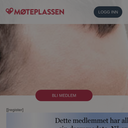
LOGG INN
BLI MEDLEM
[[register]