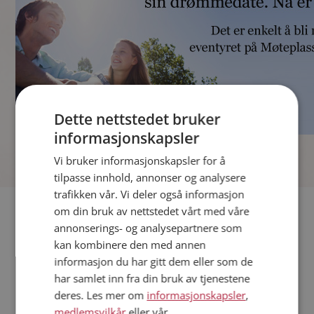
Dette nettstedet bruker
informasjonskapsler
]
Vi bruker informasjonskapsler for å
tilpasse innhold, annonser og analysere
trafikken vår. Vi deler også informasjon
Fler single
om din bruk av nettstedet vårt med våre
annonserings- og analysepartnere som
kan kombinere den med annen
Andre single fra Haugesund
informasjon du har gitt dem eller som de
Menn fra Haugesund
har samlet inn fra din bruk av tjenestene
Date kvinner i Norge
deres. Les mer om
informasjonskapsler
,
Date menn i Norge
medlemsvilkår
eller vår