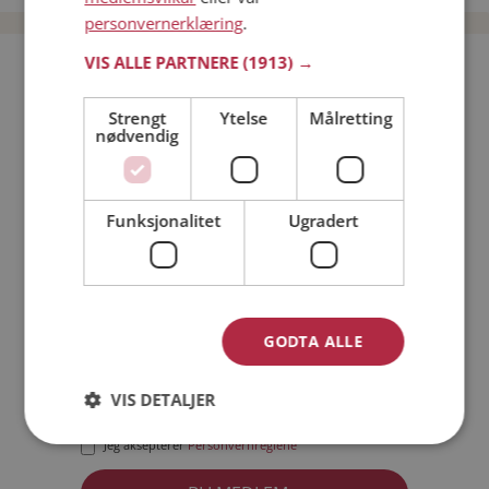
personvernerklæring
.
VIS ALLE PARTNERE
(1913) →
Bli medlem gratis!
Strengt
Ytelse
Målretting
nødvendig
Jeg er en:
Mann
Kvinne
Min alder:
Funksjonalitet
Ugradert
GODTA ALLE
VIS DETALJER
Jeg aksepterer
Medlemsvilkårene
Jeg aksepterer
Personvernreglene