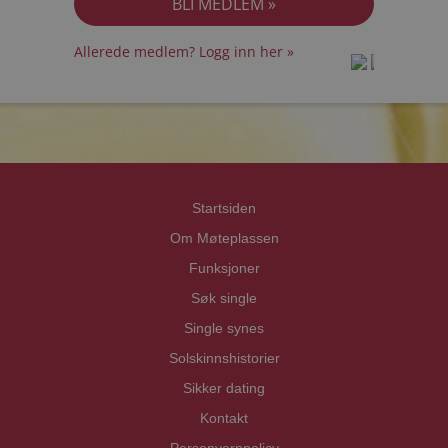
Allerede medlem? Logg inn her »
prot
prot
Priva
Priva
Startsiden
Om Møteplassen
Funksjoner
Søk single
Single synes
Solskinnshistorier
Sikker dating
Kontakt