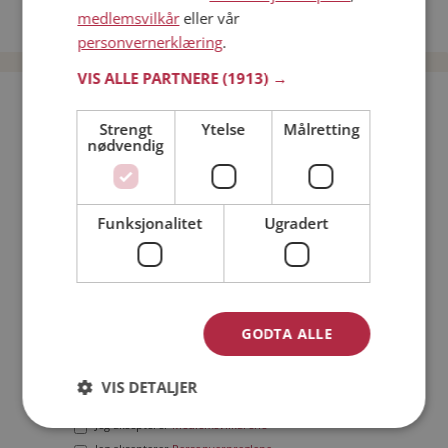
medlemsvilkår
eller vår
Date menn i Norge
personvernerklæring
.
VIS ALLE PARTNERE
(1913) →
Bli medlem gratis!
Strengt
Ytelse
Målretting
nødvendig
Jeg er en:
Mann
Kvinne
Min alder:
Funksjonalitet
Ugradert
GODTA ALLE
VIS DETALJER
Jeg aksepterer
Medlemsvilkårene