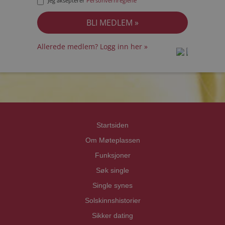
Jeg aksepterer
Personvernreglene
Allerede medlem? Logg inn her »
prot
prot
Priva
Priva
Startsiden
Om Møteplassen
Funksjoner
Søk single
Single synes
Solskinnshistorier
Sikker dating