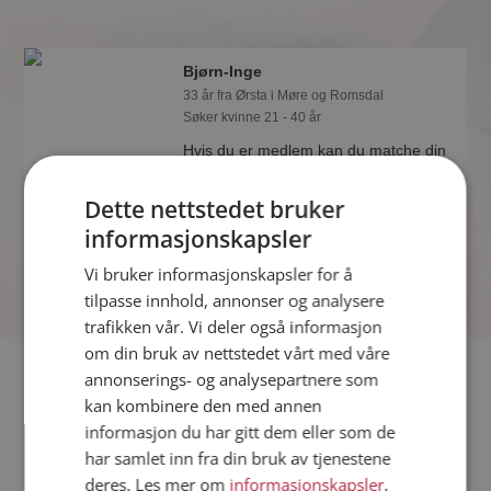
Bjørn-Inge
33 år fra Ørsta i Møre og Romsdal
Søker kvinne 21 - 40 år
Hvis du er medlem kan du matche din
personlighet mot Bjørn-Inge eller noen
av de andre single. Kanskje passer
Dette nettstedet bruker
dere sammen som hånd i hanske?
informasjonskapsler
Vi bruker informasjonskapsler for å
tilpasse innhold, annonser og analysere
trafikken vår. Vi deler også informasjon
om din bruk av nettstedet vårt med våre
Fler single
annonserings- og analysepartnere som
kan kombinere den med annen
informasjon du har gitt dem eller som de
Flere singlemenn fra Ørsta
:
Kyrre
,
Vestmann
,
Hans
har samlet inn fra din bruk av tjenestene
Kvinner fra Ørsta
deres. Les mer om
informasjonskapsler
,
Date kvinner i Norge