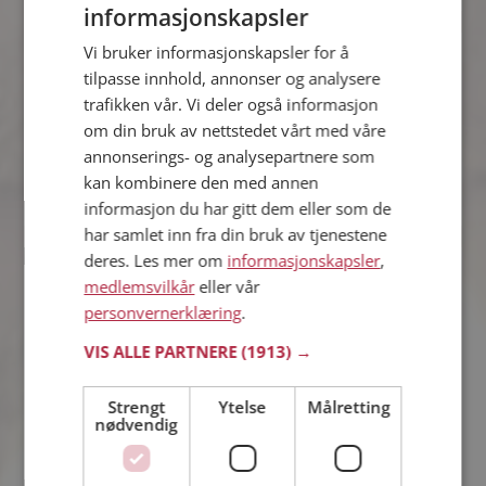
informasjonskapsler
Vi bruker informasjonskapsler for å
Stian
tilpasse innhold, annonser og analysere
37 år fra Ørsta i Møre og Romsdal
trafikken vår. Vi deler også informasjon
Søker kvinne 18 - 44 år
om din bruk av nettstedet vårt med våre
Hva jobber Stian med? Som medlem
annonserings- og analysepartnere som
på Møteplassen får du vite alle mulige
detaljer om de single.
kan kombinere den med annen
informasjon du har gitt dem eller som de
har samlet inn fra din bruk av tjenestene
deres. Les mer om
informasjonskapsler
,
Chris
medlemsvilkår
eller vår
41 år fra Ørsta i Møre og Romsdal
personvernerklæring
.
Søker kvinne 29 - 43 år
Hvis du er medlem kan du matche din
VIS ALLE PARTNERE
(1913) →
personlighet mot Chris eller noen av
de andre single. Kanskje passer dere
Strengt
Ytelse
Målretting
sammen som hånd i hanske?
nødvendig