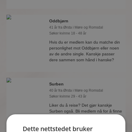
Oddbjørn
41 år fra Ørsta i Møre og Romsdal
Søker kvinne 18 - 48 år
Hvis du er medlem kan du matche din
personlighet mot Oddbjørn eller noen
av de andre single. Kanskje passer
dere sammen som hånd i hanske?
Surben
40 år fra Ørsta i Møre og Romsdal
Søker kvinne 29 - 43 år
Liker du å reise? Det gjør kanskje
Surben også. Bli medlem nå for å finne
svaret og mengder av andre
spennende fakta.
Dette nettstedet bruker