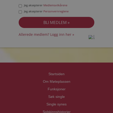
Jeg aksepterer
Medlemsvilkårene
Jeg aksepterer
Personvernreglene
Allerede medlem? Logg inn her »
prot
prot
Priva
Priva
Startsiden
Om Møteplassen
Funksjoner
Søk single
Single synes
Solskinnshistorier