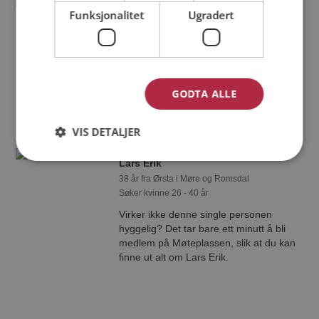
Benjamin
Funksjonalitet
Ugradert
25 år fra Ørsta i Møre og Romsdal
Søker kvinne 18 - 30 år
Som medlem kan du vise deg frem for
Benjamin og tusener av andre single
på Møteplassen! Ta sjansen og se
GODTA ALLE
hvem som synes du er interessant.
VIS DETALJER
Lars Erik
38 år fra Ørsta i Møre og Romsdal
Søker kvinne 26 - 40 år
Virker ikke denne single personen
hyggelig? Det tar bare ett minutt å bli
medlem på Møteplassen, slik at du kan
finne ut alt om Lars Erik.